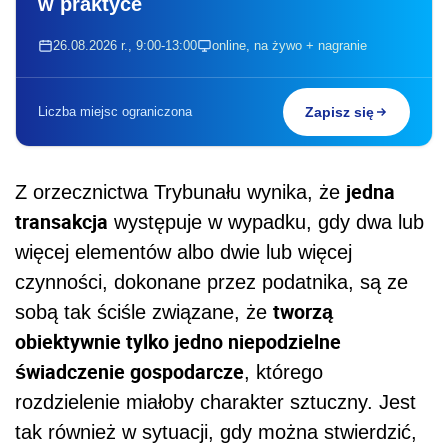
w praktyce
26.08.2026 r., 9:00-13:00
online, na żywo + nagranie
Liczba miejsc ograniczona
Zapisz się
jedna
Z orzecznictwa Trybunału wynika, że
transakcja
występuje w wypadku, gdy dwa lub
więcej elementów albo dwie lub więcej
czynności, dokonane przez podatnika, są ze
tworzą
sobą tak ściśle związane, że
obiektywnie tylko jedno niepodzielne
świadczenie gospodarcze
, którego
rozdzielenie miałoby charakter sztuczny. Jest
tak również w sytuacji, gdy można stwierdzić,