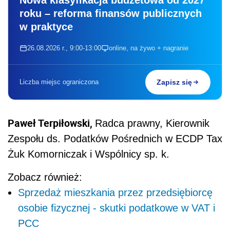
roku – reforma finansów publicznych
w praktyce
26.08.2026 r., 9:00-13:00
online, na żywo + nagranie
Liczba miejsc ograniczona
Zapisz się
Paweł Terpiłowski,
Radca prawny, Kierownik
Zespołu ds. Podatków Pośrednich w ECDP Tax
Żuk Komorniczak i Wspólnicy sp. k.
Zobacz również:
Sprzedaż mieszkania przez przedsiębiorcę
osobie fizycznej - skutki podatkowe w VAT i
PCC