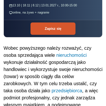
13.10 | 18.11 | 8.12 | 13.01.2027 r., 10:00-15:00
online, na żywo + nagranie
Zapisz się
Wobec powyższego należy rozważyć, czy
osoba sprzedająca wiele
nieruchomości
wykonuje działalność gospodarczą jako
handlowiec i wykorzystuje swoje nieruchomości
(towar) w sposób ciągły dla celów
zarobkowych. W tym celu trzeba ustalić, czy
taka osoba działa jako
przedsiębiorca
, a więc
podmiot profesjonalny, czy jednak zarządza
własnym majątkiem, a podejmowane