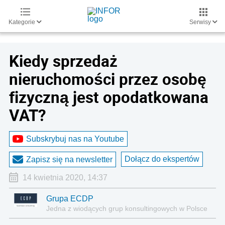
Kategorie
Serwisy
Kiedy sprzedaż
nieruchomości przez osobę
fizyczną jest opodatkowana
VAT?
Subskrybuj nas na Youtube
Dołącz do ekspertów
Zapisz się na newsletter
14 kwietnia 2020, 14:37
Grupa ECDP
Jedna z wiodących grup konsultingowych w Polsce