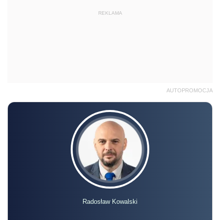
REKLAMA
AUTOPROMOCJA
Radosław Kowalski