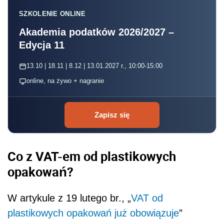
SZKOLENIE ONLINE
Akademia podatków 2026/2027 –
Edycja 11
13.10 | 18.11 | 8.12 | 13.01.2027 r., 10:00-15:00
online, na żywo + nagranie
Zapisz się
Co z VAT-em od plastikowych
opakowań?
W artykule z 19 lutego br., „
VAT od
plastikowych opakowań już obowiązuje
”