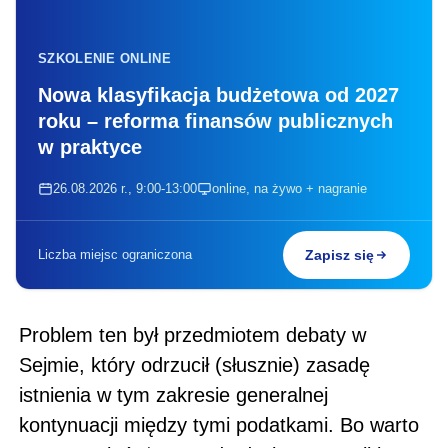
SZKOLENIE ONLINE
Nowa klasyfikacja budżetowa od 2027
roku – reforma finansów publicznych
w praktyce
26.08.2026 r., 9:00-13:00
online, na żywo + nagranie
Liczba miejsc ograniczona
Zapisz się
Problem ten był przedmiotem debaty w
Sejmie, który odrzucił (słusznie) zasadę
istnienia w tym zakresie generalnej
kontynuacji między tymi podatkami. Bo warto