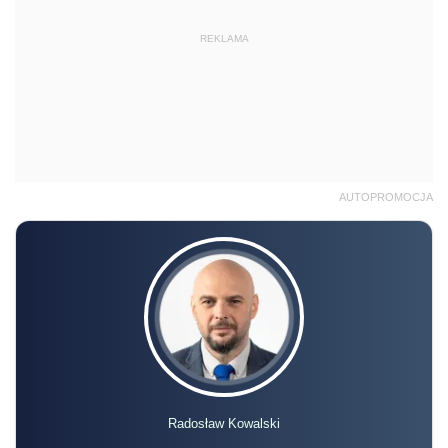
REKLAMA
AUTOPROMOCJA
Radosław Kowalski