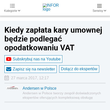
Kategorie
Serwisy
Kiedy zapłata kary umownej
będzie podlegać
opodatkowaniu VAT
Subskrybuj nas na Youtube
Dołącz do ekspertów
Zapisz się na newsletter
27 marca 2017, 12:17
Andersen w Polsce
Andersen w Polsce tworzy zespół doświadczonych
ekspertów oferujących kompleksową obsługę
prawną, najwyższej klasy doradztwo podatkowe,
compliance, doradztwo w zakresie cen