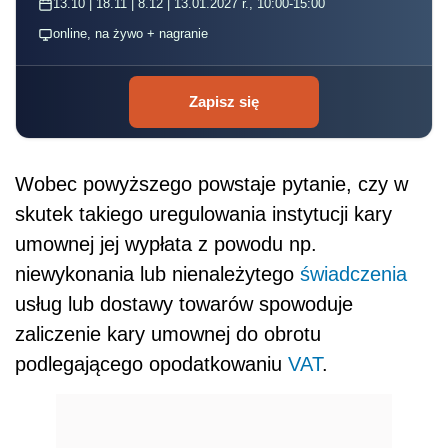
13.10 | 18.11 | 8.12 | 13.01.2027 r., 10:00-15:00
online, na żywo + nagranie
Zapisz się
Wobec powyższego powstaje pytanie, czy w
skutek takiego uregulowania instytucji kary
umownej jej wypłata z powodu np.
niewykonania lub nienależytego
świadczenia
usług lub dostawy towarów spowoduje
zaliczenie kary umownej do obrotu
podlegającego opodatkowaniu
VAT
.