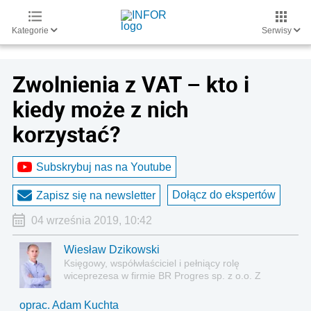
Kategorie
Serwisy
Zwolnienia z VAT – kto i
kiedy może z nich
korzystać?
Subskrybuj nas na Youtube
Dołącz do ekspertów
Zapisz się na newsletter
04 września 2019, 10:42
Wiesław Dzikowski
Księgowy, współwłaściciel i pełniący rolę
wiceprezesa w firmie BR Progres sp. z o.o. Z
księgowością związany od 2003 roku.
oprac. Adam Kuchta