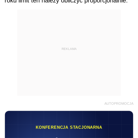
roku limit ten należy obliczyć proporcjonalnie.
REKLAMA
AUTOPROMOCJA
KONFERENCJA STACJONARNA