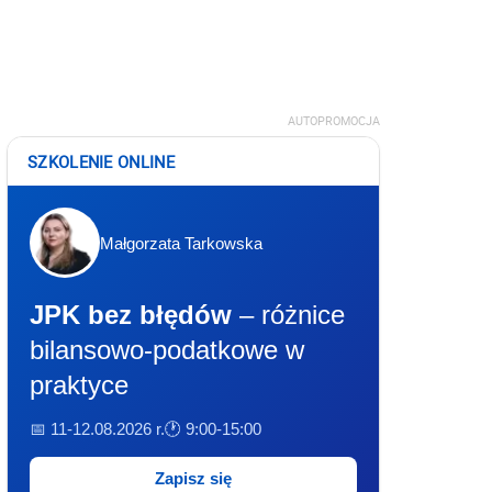
AUTOPROMOCJA
SZKOLENIE ONLINE
Małgorzata Tarkowska
JPK bez błędów
– różnice
bilansowo-podatkowe w
praktyce
📅 11-12.08.2026 r.
🕐 9:00-15:00
Zapisz się