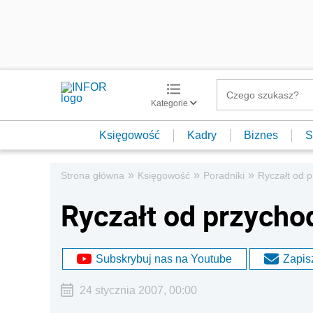
Kategorie
Księgowość
Kadry
Biznes
S
»
»
»
Strona główna
Księgowość
Poradniki
Ryczałt od 
Ryczałt od przych
Subskrybuj nas na Youtube
Zapisz
24 stycznia 2007, 00:00