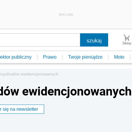
REKLAMA
Sklep
ektor publiczny
Prawo
Twoje pieniądze
Moto
przychodów ewidencjonowanych
odów ewidencjonowanych
 się na newsletter