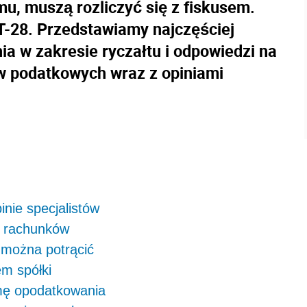
jmu, muszą rozliczyć się z fiskusem.
IT-28. Przedstawiamy najczęściej
a w zakresie ryczałtu i odpowiedzi na
ów podatkowych wraz z opiniami
inie specjalistów
a rachunków
 można potrącić
em spółki
mę opodatkowania