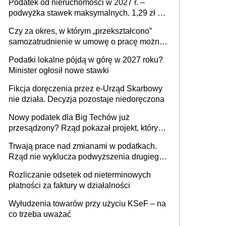
Podatek od nieruchomości w 2027 r. –
podwyżka stawek maksymalnych. 1,29 zł za
1 m2 mieszkania, 36,49 zł za 1 m2
Czy za okres, w którym „przekształcono”
budynków i lokali związanych z
samozatrudnienie w umowę o pracę można
prowadzeniem działalności gospodarczej
wystawić faktury korygujące? Rozwiązanie
Podatki lokalne pójdą w górę w 2027 roku?
umowy cywilnoprawnej jedynym
Minister ogłosił nowe stawki
racjonalnym wyjściem
Fikcja doręczenia przez e-Urząd Skarbowy
nie działa. Decyzja pozostaje niedoręczona
Nowy podatek dla Big Techów już
przesądzony? Rząd pokazał projekt, który
może zmienić zasady gry w Polsce
Trwają prace nad zmianami w podatkach.
Rząd nie wyklucza podwyższenia drugiego
progu PIT
Rozliczanie odsetek od nieterminowych
płatności za faktury w działalności
Wyłudzenia towarów przy użyciu KSeF – na
co trzeba uważać