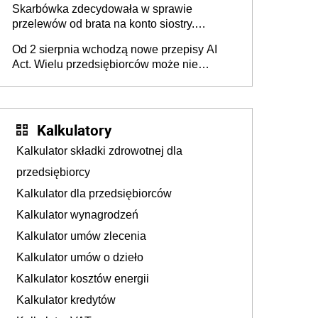
Skarbówka zdecydowała w sprawie
przelewów od brata na konto siostry.
Pieniądze z emerytury mamy wyglądały jak
Od 2 sierpnia wchodzą nowe przepisy AI
darowizna, ale podatku jednak nie będzie
Act. Wielu przedsiębiorców może nie
wiedzieć, że dotyczą także ich
Kalkulatory
Kalkulator składki zdrowotnej dla
przedsiębiorcy
Kalkulator dla przedsiębiorców
Kalkulator wynagrodzeń
Kalkulator umów zlecenia
Kalkulator umów o dzieło
Kalkulator kosztów energii
Kalkulator kredytów