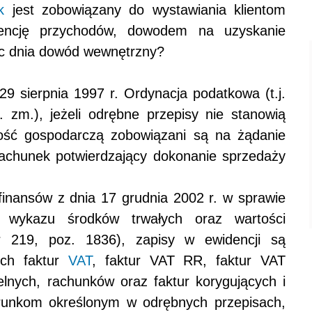
k
jest zobowiązany do wystawiania klientom
encję przychodów, dowodem na uzyskanie
ec dnia dowód wewnętrzny?
29 sierpnia 1997 r. Ordynacja podatkowa (t.j.
 zm.), jeżeli odrębne przepisy nie stanowią
lność gospodarczą zobowiązani są na żądanie
rachunek potwierdzający dokonanie sprzedaży
finansów z dnia 17 grudnia 2002 r. w sprawie
i wykazu środków trwałych oraz wartości
r 219, poz. 1836), zapisy w ewidencji są
ych faktur
VAT
, faktur VAT RR, faktur VAT
nych, rachunków oraz faktur korygujących i
runkom określonym w odrębnych przepisach,