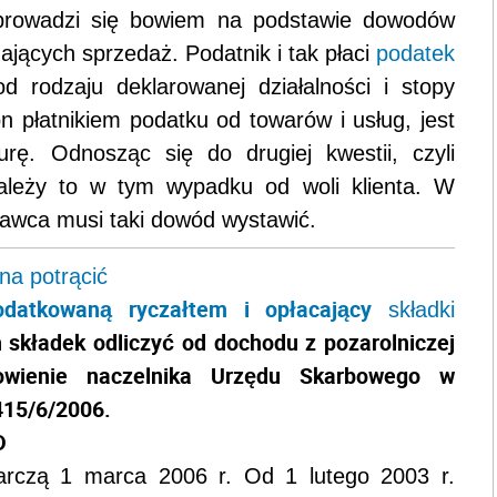
prowadzi się bowiem na podstawie dowodów
jących sprzedaż. Podatnik i tak płaci
podatek
d rodzaju deklarowanej działalności i stopy
 płatnikiem podatku od towarów i usług, jest
rę. Odnosząc się do drugiej kwestii, czyli
ależy to w tym wypadku od woli klienta. W
dawca musi taki dowód wystawić.
na potrącić
odatkowaną ryczałtem i opłacający
składki
składek odliczyć od dochodu z pozarolniczej
nowienie naczelnika Urzędu Skarbowego w
-415/6/2006.
D
darczą 1 marca 2006 r. Od 1 lutego 2003 r.