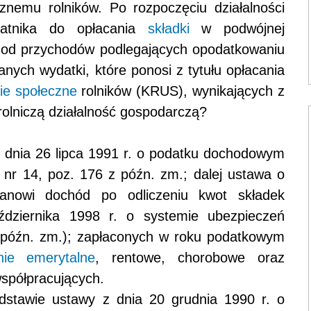
znemu rolników. Po rozpoczęciu działalności
datnika do opłacania
składki
w podwójnej
ć od przychodów podlegających opodatkowaniu
ych wydatki, które ponosi z tytułu opłacania
ie społeczne
rolników (KRUS), wynikających z
rolniczą działalność gospodarczą?
 z dnia 26 lipca 1991 r. o podatku dochodowym
. nr 14, poz. 176 z późn. zm.; dalej ustawa o
tanowi dochód po odliczeniu kwot składek
dziernika 1998 r. o systemie ubezpieczeń
z późn. zm.); zapłaconych w roku podatkowym
nie emerytalne
, rentowe, chorobowe oraz
spółpracujących.
odstawie ustawy z dnia 20 grudnia 1990 r. o