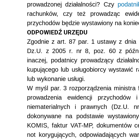
prowadzonej działalności? Czy
podatni
rachunków, czy też prowadząc ewid
przychodów będzie wystawiony na koni
ODPOWIEDŹ URZĘDU
Zgodnie z art. 87 par. 1 ustawy z dnia 
Dz.U. z 2005 r. nr 8, poz. 60 z późn.
inaczej, podatnicy prowadzący działa
kupującego lub usługobiorcy wystawić 
lub wykonanie usługi.
W myśl par. 3 rozporządzenia ministra 
prowadzenia ewidencji przychodów 
niematerialnych i prawnych (Dz.U. n
dokonywane na podstawie wystawion
KOMIS, faktur VAT-MP, dokumentów cel
not korygujących, odpowiadających wa