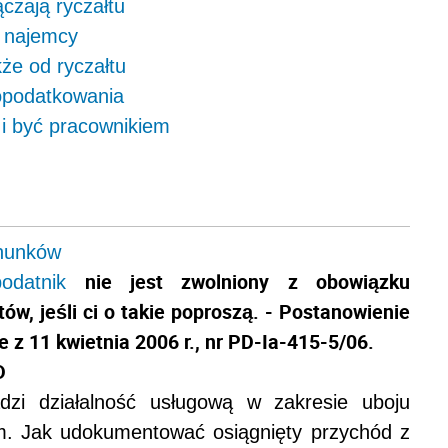
czają ryczałtu
m najemcy
że od ryczałtu
opodatkowania
 i być pracownikiem
chunków
nie jest zwolniony z obowiązku
podatnik
ów, jeśli ci o takie poproszą. - Postanowienie
z 11 kwietnia 2006 r., nr PD-Ia-415-5/06.
D
zi działalność usługową w zakresie uboju
. Jak udokumentować osiągnięty przychód z