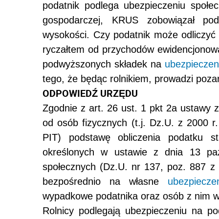
podatnik podlega ubezpieczeniu społec
gospodarczej, KRUS zobowiązał po
wysokości. Czy podatnik może odliczy
ryczałtem od przychodów ewidencjonowan
podwyższonych składek na
ubezpieczen
tego, że będąc rolnikiem, prowadzi poza
ODPOWIEDŹ URZĘDU
Zgodnie z art. 26 ust. 1 pkt 2a ustawy
od osób fizycznych (t.j. Dz.U. z 2000 r
PIT) podstawę obliczenia podatku s
określonych w ustawie z dnia 13 paź
społecznych (Dz.U. nr 137, poz. 887 
bezpośrednio na własne
ubezpiecze
wypadkowe podatnika oraz osób z nim w
Rolnicy podlegają ubezpieczeniu na p