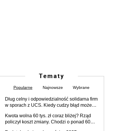
Tematy
Popularne
Najnowsze
Wybrane
Dług celny i odpowiedzialność solidarna firm
w sporach z UCS. Kiedy cudzy błąd może
stać się Twoim problemem
Kwota wolna 60 tys. zł coraz bliżej? Rząd
policzył koszt zmiany. Chodzi o ponad 60
mld zł