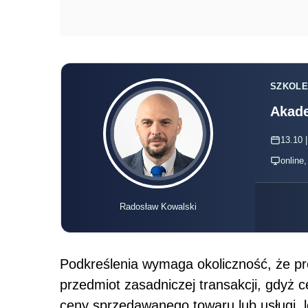
SZKOLE
Akade
13.10 |
online
Radosław Kowalski
Podkreślenia wymaga okoliczność, że pre
przedmiot zasadniczej transakcji, gdyż 
ceny sprzedawanego towaru lub usługi,