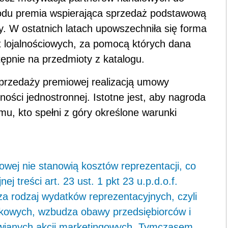
odu premia wspierająca sprzedaż podstawową
. W ostatnich latach upowszechniła się forma
t lojalnościowych, za pomocą których dana
pnie na przedmioty z katalogu.
przedaży premiowej realizacją umowy
ości jednostronnej. Istotne jest, aby nagroda
u, kto spełni z góry określone warunki
wej nie stanowią kosztów reprezentacji, co
ej treści art. 23 ust. 1 pkt 23 u.p.d.o.f.
a rodzaj wydatków reprezentacyjnych, czyli
atkowych, wzbudza obawy przedsiębiorców i
wianych akcji marketingowych. Tymczasem,