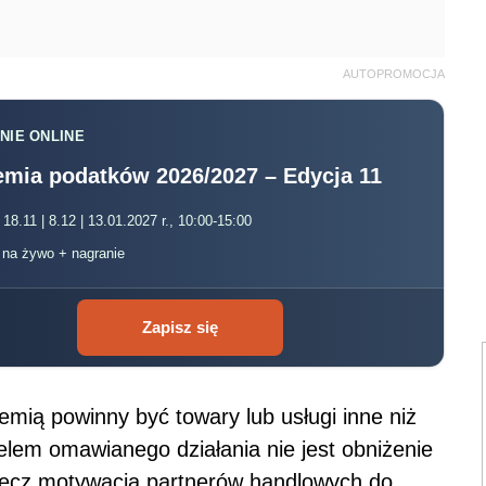
AUTOPROMOCJA
NIE ONLINE
mia podatków 2026/2027 – Edycja 11
 18.11 | 8.12 | 13.01.2027 r., 10:00-15:00
, na żywo + nagranie
Zapisz się
mią powinny być towary lub usługi inne niż
celem omawianego działania nie jest obniżenie
 lecz motywacja partnerów handlowych do