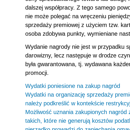
dalszej współpracy. Z tego samego pow
nie może polegać na wręczeniu pieniędzy
sprzedaży premiowej z użyciem tzw. kar
osoba zdobywa punkty, wymieniane nastę
Wydanie nagrody nie jest w przypadku s
darowizny, lecz następuje w drodze czynn
była gwarantowana, tj. wydawana każdem
promocji.
Wydatki poniesione na zakup nagród
Wydatki na organizację sprzedaży premio
należy podkreślić w kontekście restrykcyjn
Możliwość uznania zakupionych nagród z
takich, które nie generują kosztów pod
nierzadko prowadzi do zaniechania oma