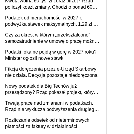
Kwota wolna 60 tys. zł coraz bliżej? Rząd
policzył koszt zmiany. Chodzi o ponad 60
mld zł
Podatek od nieruchomości w 2027 r. –
podwyżka stawek maksymalnych. 1,29 zł za
1 m2 mieszkania, 36,49 zł za 1 m2
Czy za okres, w którym „przekształcono”
budynków i lokali związanych z
samozatrudnienie w umowę o pracę można
prowadzeniem działalności gospodarczej
wystawić faktury korygujące? Rozwiązanie
Podatki lokalne pójdą w górę w 2027 roku?
umowy cywilnoprawnej jedynym
Minister ogłosił nowe stawki
racjonalnym wyjściem
Fikcja doręczenia przez e-Urząd Skarbowy
nie działa. Decyzja pozostaje niedoręczona
Nowy podatek dla Big Techów już
przesądzony? Rząd pokazał projekt, który
może zmienić zasady gry w Polsce
Trwają prace nad zmianami w podatkach.
Rząd nie wyklucza podwyższenia drugiego
progu PIT
Rozliczanie odsetek od nieterminowych
płatności za faktury w działalności