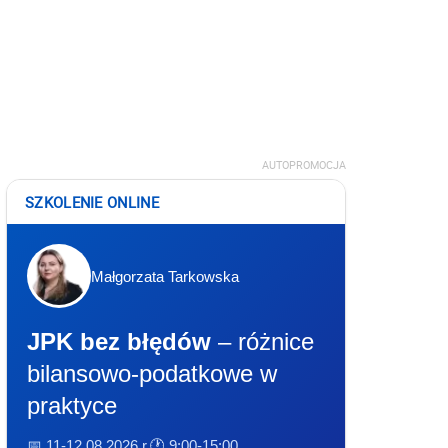
AUTOPROMOCJA
SZKOLENIE ONLINE
Małgorzata Tarkowska
JPK bez błędów
– różnice
bilansowo-podatkowe w
praktyce
📅 11-12.08.2026 r.
🕐 9:00-15:00