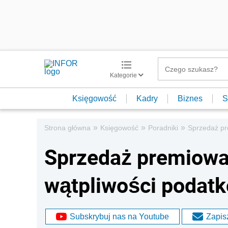
Kategorie
Księgowość
Kadry
Biznes
S
»
»
»
Strona główna
Księgowość
Poradniki
Sprzedaż pr
Sprzedaż premiowa
wątpliwości podat
Subskrybuj nas na Youtube
Zapisz