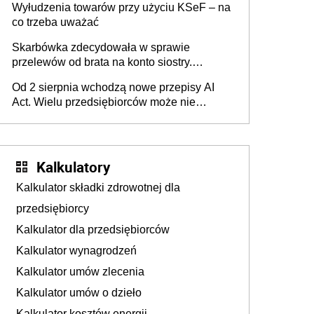
Wyłudzenia towarów przy użyciu KSeF – na
co trzeba uważać
Skarbówka zdecydowała w sprawie
przelewów od brata na konto siostry.
Pieniądze z emerytury mamy wyglądały jak
Od 2 sierpnia wchodzą nowe przepisy AI
darowizna, ale podatku jednak nie będzie
Act. Wielu przedsiębiorców może nie
wiedzieć, że dotyczą także ich
Kalkulatory
Kalkulator składki zdrowotnej dla
przedsiębiorcy
Kalkulator dla przedsiębiorców
Kalkulator wynagrodzeń
Kalkulator umów zlecenia
Kalkulator umów o dzieło
Kalkulator kosztów energii