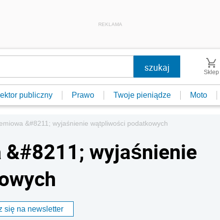
REKLAMA
Sklep
ektor publiczny
Prawo
Twoje pieniądze
Moto
emiowa &#8211; wyjaśnienie wątpliwości podatkowych
 &#8211; wyjaśnienie
kowych
 się na newsletter