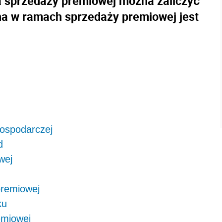
a sprzedaży premiowej można zaliczyć
a w ramach sprzedaży premiowej jest
gospodarczej
d
wej
premiowej
ku
emiowej