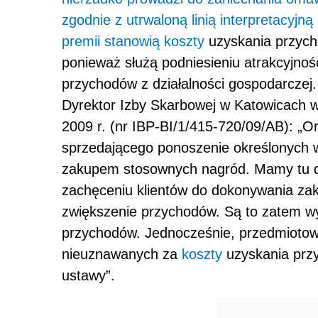
zgodnie z utrwaloną linią interpretacyj
premii stanowią
koszty
uzyskania przycho
ponieważ służą podniesieniu atrakcyjnośc
przychodów z działalności gospodarczej.
Dyrektor Izby Skarbowej w Katowicach w i
2009 r. (nr IBP-BI/1/415-720/09/AB): „
sprzedającego ponoszenie określonych 
zakupem stosownych nagród. Mamy tu d
zachęceniu klientów do dokonywania z
zwiększenie przychodów. Są to zatem wy
przychodów. Jednocześnie, przedmiotowe 
nieuznawanych za
koszty
uzyskania przy
ustawy”.