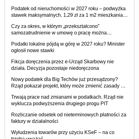
Podatek od nieruchomości w 2027 roku – podwyżka
stawek maksymalnych. 1,29 zł za 1 m2 mieszkania,
36,49 zł za 1 m2 budynków i lokali związanych z
Czy za okres, w którym „przekształcono”
prowadzeniem działalności gospodarczej
samozatrudnienie w umowę o pracę można
wystawić faktury korygujące? Rozwiązanie umowy
Podatki lokalne pójdą w górę w 2027 roku? Minister
cywilnoprawnej jedynym racjonalnym wyjściem
ogłosił nowe stawki
Fikcja doręczenia przez e-Urząd Skarbowy nie
działa. Decyzja pozostaje niedoręczona
Nowy podatek dla Big Techów już przesądzony?
Rząd pokazał projekt, który może zmienić zasady gry
w Polsce
Trwają prace nad zmianami w podatkach. Rząd nie
wyklucza podwyższenia drugiego progu PIT
Rozliczanie odsetek od nieterminowych płatności za
faktury w działalności
Wyłudzenia towarów przy użyciu KSeF – na co
trzeba uważać