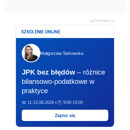
AUTOPROMOCJA
SZKOLENIE ONLINE
Małgorzata Tarkowska
JPK bez błędów
– różnice
bilansowo-podatkowe w
praktyce
📅 11-12.08.2026 r.
🕐 9:00-15:00
Zapisz się