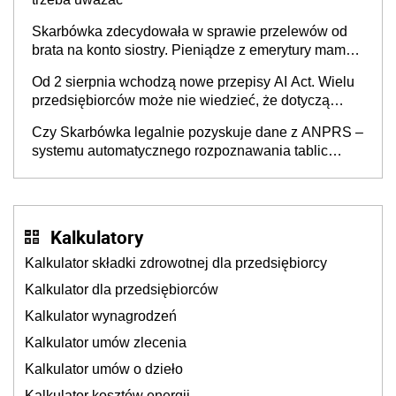
Skarbówka zdecydowała w sprawie przelewów od
brata na konto siostry. Pieniądze z emerytury mamy
wyglądały jak darowizna, ale podatku jednak nie
Od 2 sierpnia wchodzą nowe przepisy AI Act. Wielu
będzie
przedsiębiorców może nie wiedzieć, że dotyczą
także ich
Czy Skarbówka legalnie pozyskuje dane z ANPRS –
systemu automatycznego rozpoznawania tablic
rejestracyjnych pojazdów z kamer drogowych?
Kalkulatory
Kalkulator składki zdrowotnej dla przedsiębiorcy
Kalkulator dla przedsiębiorców
Kalkulator wynagrodzeń
Kalkulator umów zlecenia
Kalkulator umów o dzieło
Kalkulator kosztów energii