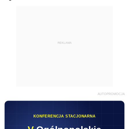
REKLAMA
AUTOPROMOCJA
KONFERENCJA STACJONARNA