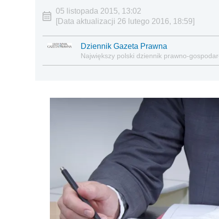
05 listopada 2015, 13:02
[Data aktualizacji 26 lutego 2016, 18:59]
Dziennik Gazeta Prawna
Największy polski dziennik prawno-gospoda