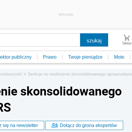
REKLAMA
Sklep
ektor publiczny
Prawo
Twoje pieniądze
Moto
»
ozdawczość
Sankcje za niezłożenie skonsolidowanego sprawozdani
enie skonsolidowanego
RS
 się na newsletter
Dołącz do grona ekspertów