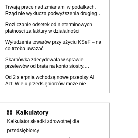
może zmienić zasady gry w Polsce
Trwają prace nad zmianami w podatkach.
Rząd nie wyklucza podwyższenia drugiego
progu PIT
Rozliczanie odsetek od nieterminowych
płatności za faktury w działalności
Wyłudzenia towarów przy użyciu KSeF – na
co trzeba uważać
Skarbówka zdecydowała w sprawie
przelewów od brata na konto siostry.
Pieniądze z emerytury mamy wyglądały jak
Od 2 sierpnia wchodzą nowe przepisy AI
darowizna, ale podatku jednak nie będzie
Act. Wielu przedsiębiorców może nie
wiedzieć, że dotyczą także ich
Kalkulatory
Kalkulator składki zdrowotnej dla
przedsiębiorcy