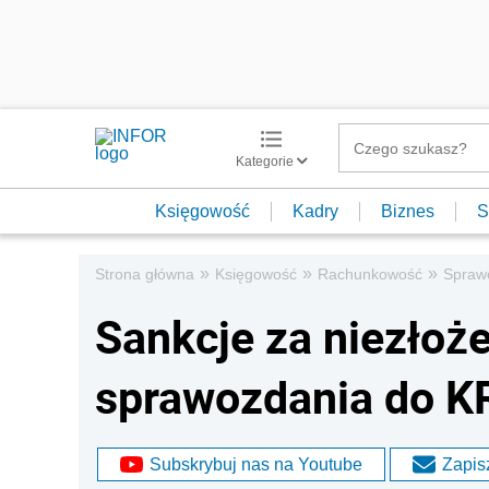
Kategorie
Księgowość
Kadry
Biznes
S
»
»
»
Strona główna
Księgowość
Rachunkowość
Spraw
Sankcje za niezłoż
sprawozdania do K
Subskrybuj nas na Youtube
Zapisz