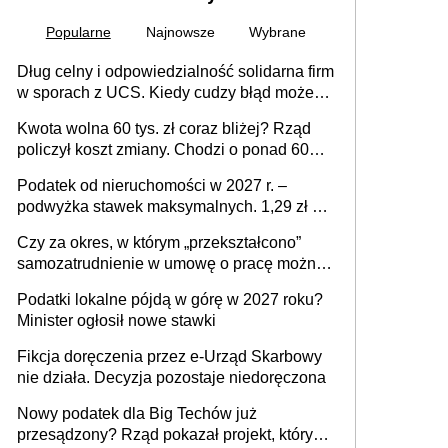
Popularne
Najnowsze
Wybrane
Dług celny i odpowiedzialność solidarna firm
w sporach z UCS. Kiedy cudzy błąd może
stać się Twoim problemem
Kwota wolna 60 tys. zł coraz bliżej? Rząd
policzył koszt zmiany. Chodzi o ponad 60
mld zł
Podatek od nieruchomości w 2027 r. –
podwyżka stawek maksymalnych. 1,29 zł za
1 m2 mieszkania, 36,49 zł za 1 m2
Czy za okres, w którym „przekształcono”
budynków i lokali związanych z
samozatrudnienie w umowę o pracę można
prowadzeniem działalności gospodarczej
wystawić faktury korygujące? Rozwiązanie
Podatki lokalne pójdą w górę w 2027 roku?
umowy cywilnoprawnej jedynym
Minister ogłosił nowe stawki
racjonalnym wyjściem
Fikcja doręczenia przez e-Urząd Skarbowy
nie działa. Decyzja pozostaje niedoręczona
Nowy podatek dla Big Techów już
przesądzony? Rząd pokazał projekt, który