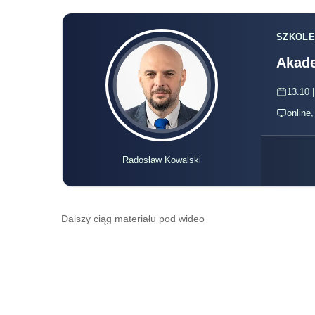
SZKOLE
Akade
13.10 |
online
Radosław Kowalski
Dalszy ciąg materiału pod wideo