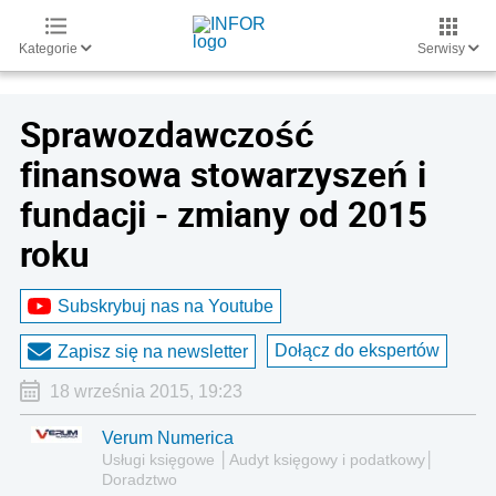
Kategorie
Serwisy
Sprawozdawczość
finansowa stowarzyszeń i
fundacji - zmiany od 2015
roku
Subskrybuj nas na Youtube
Dołącz do ekspertów
Zapisz się na newsletter
18 września 2015, 19:23
Verum Numerica
Usługi księgowe │Audyt księgowy i podatkowy│
Doradztwo