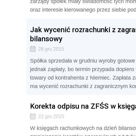
zarządy spółek miały świadomość tych mom
oraz interesie kierowanego przez siebie pod
Jak wycenić rozrachunki z zagr
bilansowy
28 gru 2015
Spółka sprzedała w grudniu wyroby gotowe 
jednak zapłaty, bo termin przypada dopiero
towary od kontrahenta z Niemiec. Zapłata z
ma wycenić rozrachunki z zagranicznym ko
Korekta odpisu na ZFŚS w księ
22 gru 2015
W księgach rachunkowych na dzień bilansowy