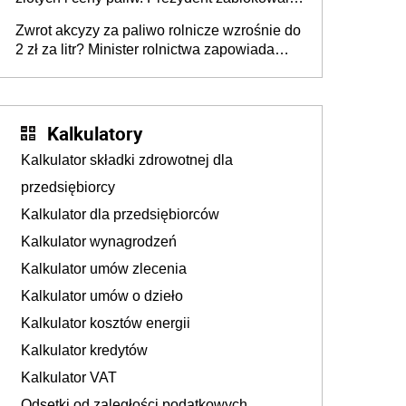
ustawę, premier mówi o „ciosie
Zwrot akcyzy za paliwo rolnicze wzrośnie do
wymierzonym we wszystkich polskich
2 zł za litr? Minister rolnictwa zapowiada
kierowców”
ważne zmiany dla rolników
Kalkulatory
Kalkulator składki zdrowotnej dla
przedsiębiorcy
Kalkulator dla przedsiębiorców
Kalkulator wynagrodzeń
Kalkulator umów zlecenia
Kalkulator umów o dzieło
Kalkulator kosztów energii
Kalkulator kredytów
Kalkulator VAT
Odsetki od zaległości podatkowych