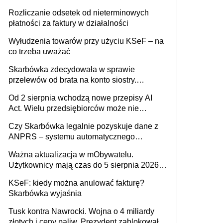
progu PIT
Rozliczanie odsetek od nieterminowych
płatności za faktury w działalności
Wyłudzenia towarów przy użyciu KSeF – na
co trzeba uważać
Skarbówka zdecydowała w sprawie
przelewów od brata na konto siostry.
Pieniądze z emerytury mamy wyglądały jak
Od 2 sierpnia wchodzą nowe przepisy AI
darowizna, ale podatku jednak nie będzie
Act. Wielu przedsiębiorców może nie
wiedzieć, że dotyczą także ich
Czy Skarbówka legalnie pozyskuje dane z
ANPRS – systemu automatycznego
rozpoznawania tablic rejestracyjnych
Ważna aktualizacja w mObywatelu.
pojazdów z kamer drogowych?
Użytkownicy mają czas do 5 sierpnia 2026
roku
KSeF: kiedy można anulować fakturę?
Skarbówka wyjaśnia
Tusk kontra Nawrocki. Wojna o 4 miliardy
złotych i ceny paliw. Prezydent zablokował