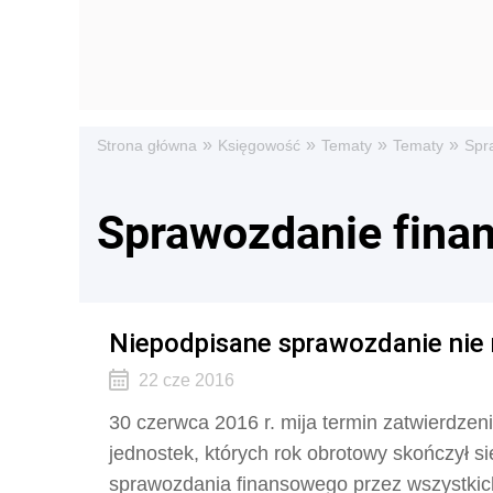
»
»
»
»
Strona główna
Księgowość
Tematy
Tematy
Spr
Sprawozdanie fina
Niepodpisane sprawozdanie nie
22 cze 2016
30 czerwca 2016 r. mija termin zatwierdze
jednostek, których rok obrotowy skończył si
sprawozdania finansowego przez wszystkic