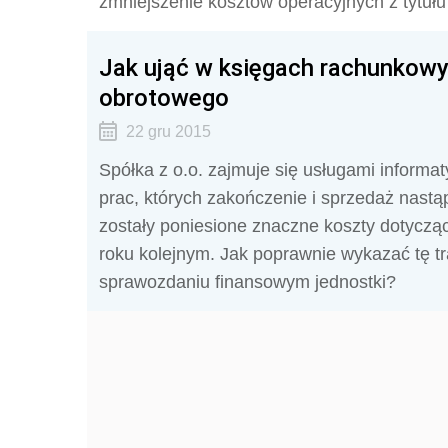
zmniejszenie kosztów operacyjnych z tytuł
Jak ująć w księgach rachunkowyc
obrotowego
22 gru 2015
Spółka z o.o. zajmuje się usługami informaty
prac, których zakończenie i sprzedaż nastą
zostały poniesione znaczne koszty dotyczą
roku kolejnym. Jak poprawnie wykazać tę 
sprawozdaniu finansowym jednostki?