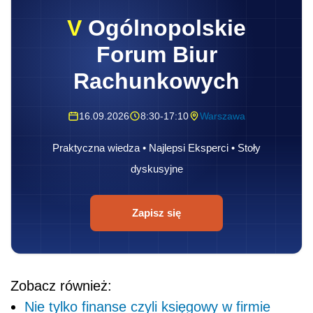
V
Ogólnopolskie
Forum Biur
Rachunkowych
16.09.2026
8:30-17:10
Warszawa
Praktyczna wiedza • Najlepsi Eksperci • Stoły
dyskusyjne
Zapisz się
Zobacz również:
Nie tylko finanse czyli księgowy w firmie