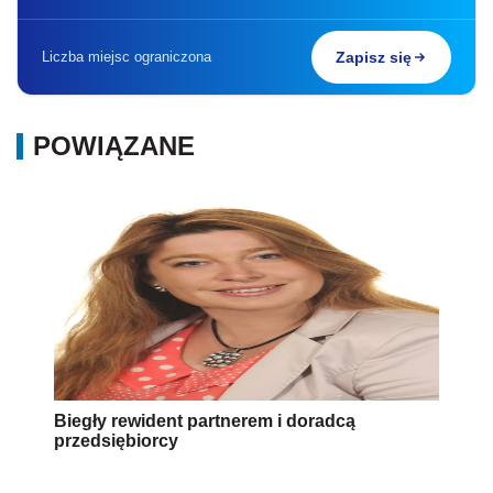
Liczba miejsc ograniczona
Zapisz się
POWIĄZANE
Biegły rewident partnerem i doradcą
przedsiębiorcy