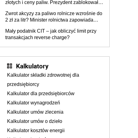
złotych i ceny paliw. Prezydent zablokował
ustawę, premier mówi o „ciosie
Zwrot akcyzy za paliwo rolnicze wzrośnie do
wymierzonym we wszystkich polskich
2 zł za litr? Minister rolnictwa zapowiada
kierowców”
ważne zmiany dla rolników
Mały podatnik CIT – jak obliczyć limit przy
transakcjach reverse charge?
Kalkulatory
Kalkulator składki zdrowotnej dla
przedsiębiorcy
Kalkulator dla przedsiębiorców
Kalkulator wynagrodzeń
Kalkulator umów zlecenia
Kalkulator umów o dzieło
Kalkulator kosztów energii