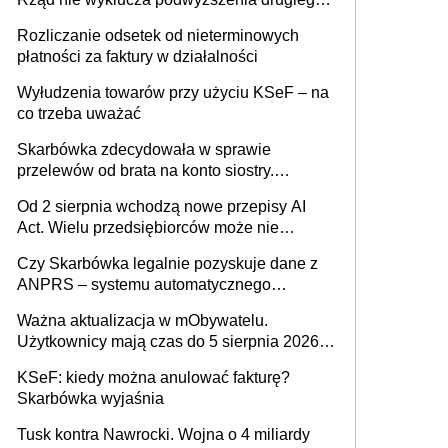
progu PIT
Rozliczanie odsetek od nieterminowych
płatności za faktury w działalności
Wyłudzenia towarów przy użyciu KSeF – na
co trzeba uważać
Skarbówka zdecydowała w sprawie
przelewów od brata na konto siostry.
Pieniądze z emerytury mamy wyglądały jak
Od 2 sierpnia wchodzą nowe przepisy AI
darowizna, ale podatku jednak nie będzie
Act. Wielu przedsiębiorców może nie
wiedzieć, że dotyczą także ich
Czy Skarbówka legalnie pozyskuje dane z
ANPRS – systemu automatycznego
rozpoznawania tablic rejestracyjnych
Ważna aktualizacja w mObywatelu.
pojazdów z kamer drogowych?
Użytkownicy mają czas do 5 sierpnia 2026
roku
KSeF: kiedy można anulować fakturę?
Skarbówka wyjaśnia
Tusk kontra Nawrocki. Wojna o 4 miliardy