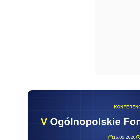
KONFEREN
V
Ogólnopolskie Fo
16.09.2026