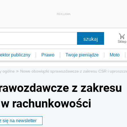
REKLAMA
Sklep
ektor publiczny
Prawo
Twoje pieniądze
Moto
»
y ogólne
Nowe obowiązki sprawozdawcze z zakresu CSR i uproszcz
rawozdawcze z zakresu
a w rachunkowości
 się na newsletter