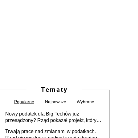
Tematy
Popularne
Najnowsze
Wybrane
Nowy podatek dla Big Techów już
przesądzony? Rząd pokazał projekt, który
może zmienić zasady gry w Polsce
Trwają prace nad zmianami w podatkach.
Rząd nie wyklucza podwyższenia drugiego