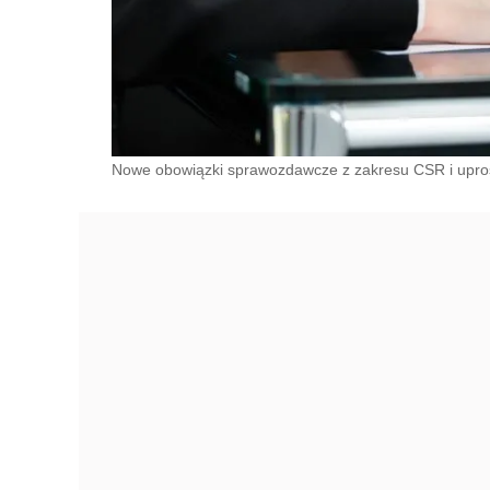
Nowe obowiązki sprawozdawcze z zakresu CSR i upros