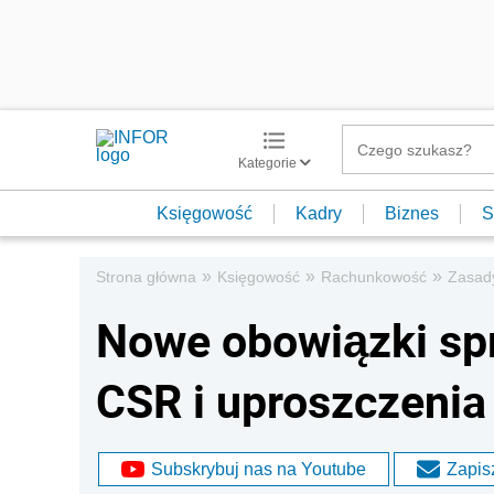
Kategorie
Księgowość
Kadry
Biznes
S
»
»
»
Strona główna
Księgowość
Rachunkowość
Zasad
Nowe obowiązki sp
CSR i uproszczeni
Subskrybuj nas na Youtube
Zapisz