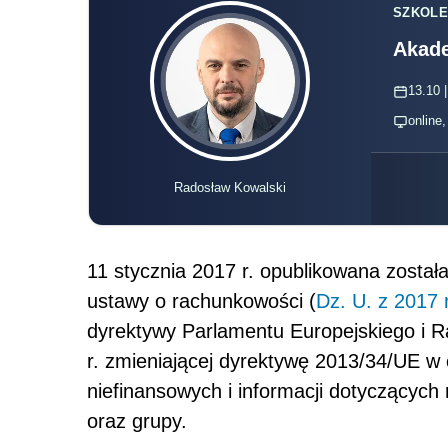
SZKOLE
Akade
13.10 |
online
Radosław Kowalski
11 stycznia 2017 r. opublikowana została
ustawy o rachunkowości (
Dz. U. z 2017 r
dyrektywy Parlamentu Europejskiego i R
r. zmieniającej dyrektywę 2013/34/UE w o
niefinansowych i informacji dotyczących 
oraz grupy.