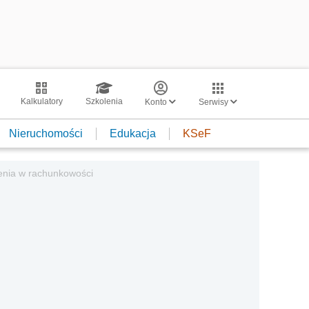
Kalkulatory
Szkolenia
Konto
Serwisy
Nieruchomości
Edukacja
KSeF
enia w rachunkowości