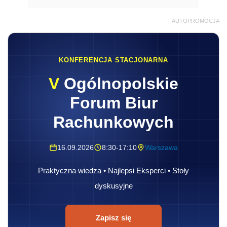
AUTOPROMOCJA
KONFERENCJA STACJONARNA
V
Ogólnopolskie
Forum Biur
Rachunkowych
16.09.2026
8:30-17:10
Warszawa
Praktyczna wiedza • Najlepsi Eksperci • Stoły
dyskusyjne
Zapisz się