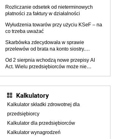
progu PIT
Rozliczanie odsetek od nieterminowych
płatności za faktury w działalności
Wyłudzenia towarów przy użyciu KSeF – na
co trzeba uważać
Skarbówka zdecydowała w sprawie
przelewów od brata na konto siostry.
Pieniądze z emerytury mamy wyglądały jak
Od 2 sierpnia wchodzą nowe przepisy AI
darowizna, ale podatku jednak nie będzie
Act. Wielu przedsiębiorców może nie
wiedzieć, że dotyczą także ich
Kalkulatory
Kalkulator składki zdrowotnej dla
przedsiębiorcy
Kalkulator dla przedsiębiorców
Kalkulator wynagrodzeń