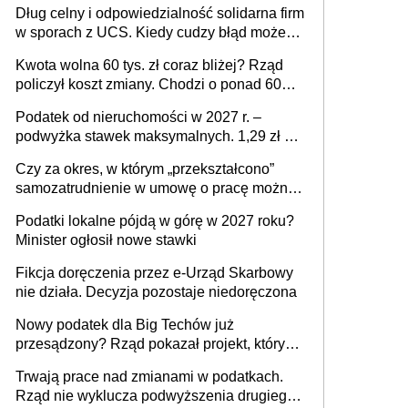
Dług celny i odpowiedzialność solidarna firm
w sporach z UCS. Kiedy cudzy błąd może
stać się Twoim problemem
Kwota wolna 60 tys. zł coraz bliżej? Rząd
policzył koszt zmiany. Chodzi o ponad 60
mld zł
Podatek od nieruchomości w 2027 r. –
podwyżka stawek maksymalnych. 1,29 zł za
1 m2 mieszkania, 36,49 zł za 1 m2
Czy za okres, w którym „przekształcono”
budynków i lokali związanych z
samozatrudnienie w umowę o pracę można
prowadzeniem działalności gospodarczej
wystawić faktury korygujące? Rozwiązanie
Podatki lokalne pójdą w górę w 2027 roku?
umowy cywilnoprawnej jedynym
Minister ogłosił nowe stawki
racjonalnym wyjściem
Fikcja doręczenia przez e-Urząd Skarbowy
nie działa. Decyzja pozostaje niedoręczona
Nowy podatek dla Big Techów już
przesądzony? Rząd pokazał projekt, który
może zmienić zasady gry w Polsce
Trwają prace nad zmianami w podatkach.
Rząd nie wyklucza podwyższenia drugiego