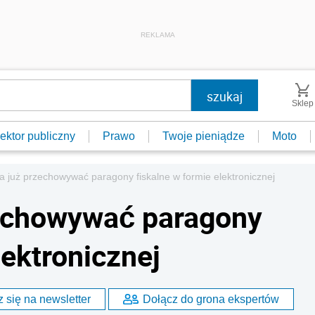
REKLAMA
Sklep
ektor publiczny
Prawo
Twoje pieniądze
Moto
 już przechowywać paragony fiskalne w formie elektronicznej
echowywać paragony
lektronicznej
 się na newsletter
Dołącz do grona ekspertów