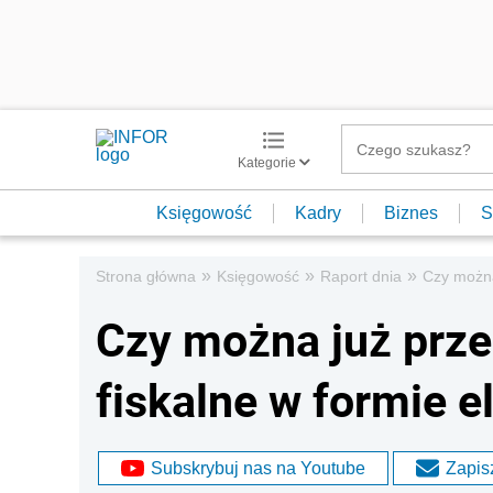
Kategorie
Księgowość
Kadry
Biznes
S
»
»
»
Strona główna
Księgowość
Raport dnia
Czy można
Czy można już prz
fiskalne w formie e
Subskrybuj nas na Youtube
Zapisz