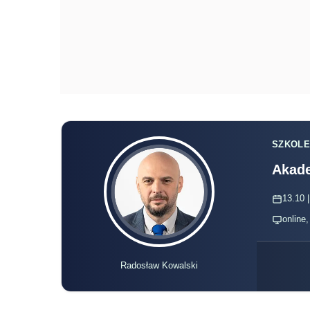
SZKOLE
Akade
13.10 |
online
Radosław Kowalski