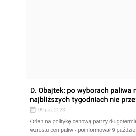
D. Obajtek: po wyborach paliwa n
najbliższych tygodniach nie prz
09 paź 2023
Orlen na politykę cenową patrzy długoterm
wzrostu cen paliw - poinformował 9 paździe