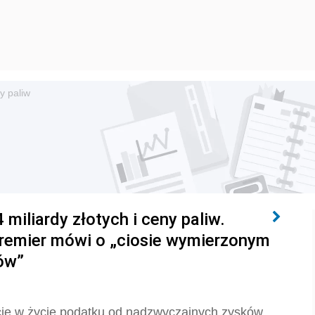
y paliw
miliardy złotych i ceny paliw.
premier mówi o „ciosie wymierzonym
ów”
cie w życie podatku od nadzwyczajnych zysków