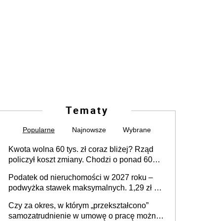
Tematy
Popularne
Najnowsze
Wybrane
Kwota wolna 60 tys. zł coraz bliżej? Rząd
policzył koszt zmiany. Chodzi o ponad 60
mld zł
Podatek od nieruchomości w 2027 roku –
podwyżka stawek maksymalnych. 1,29 zł za
1 m2 mieszkania, 36,49 zł za 1 m2
Czy za okres, w którym „przekształcono”
budynków i lokali związanych z
samozatrudnienie w umowę o pracę można
prowadzeniem działalności gospodarczej