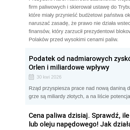
firm paliwowych i skierował ustawę do Tryb
które miały przynieść budżetowi państwa o
naruszać zasadę, że prawo nie działa wstec
finansów, który zarzucił prezydentowi blo
Polaków przed wysokimi cenami paliw.
Podatek od nadmiarowych zysków
Orlen i miliardowe wpływy
30 kwi 2026
Rząd przyspiesza prace nad nową daniną dl
grze są miliardy złotych, a na liście potenc
Cena paliwa dzisiaj. Sprawdź, ile
lub oleju napędowego! Jak dzi