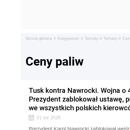
»
»
»
»
Strona główna
Księgowość
Tematy
Tematy
Cen
Ceny paliw
Tusk kontra Nawrocki. Wojna o 4 
Prezydent zablokował ustawę, 
we wszystkich polskich kierowc
01 sie 2026
Prezydent Karol Nawrocki zablokował wejś