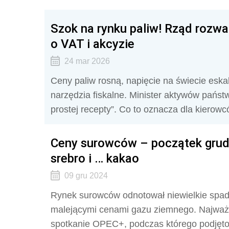
Szok na rynku paliw! Rząd rozwa
o VAT i akcyzie
24 mar 2026
Ceny paliw rosną, napięcie na świecie eskal
narzędzia fiskalne. Minister aktywów państw
prostej recepty”. Co to oznacza dla kierow
Ceny surowców – początek grudni
srebro i … kakao
09 gru 2024
Rynek surowców odnotował niewielkie spadki
malejącymi cenami gazu ziemnego. Najważ
spotkanie OPEC+, podczas którego podjęto