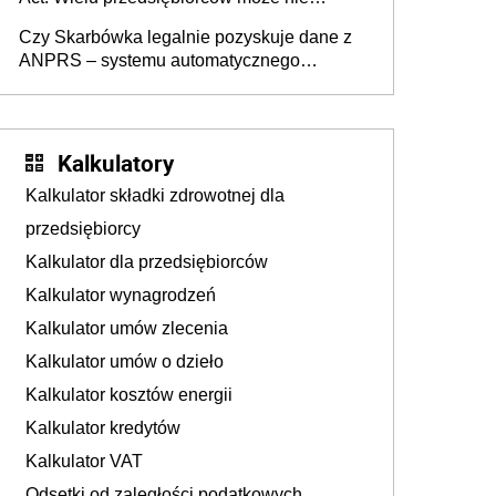
wiedzieć, że dotyczą także ich
Czy Skarbówka legalnie pozyskuje dane z
ANPRS – systemu automatycznego
rozpoznawania tablic rejestracyjnych
pojazdów z kamer drogowych?
Kalkulatory
Kalkulator składki zdrowotnej dla
przedsiębiorcy
Kalkulator dla przedsiębiorców
Kalkulator wynagrodzeń
Kalkulator umów zlecenia
Kalkulator umów o dzieło
Kalkulator kosztów energii
Kalkulator kredytów
Kalkulator VAT
Odsetki od zaległości podatkowych