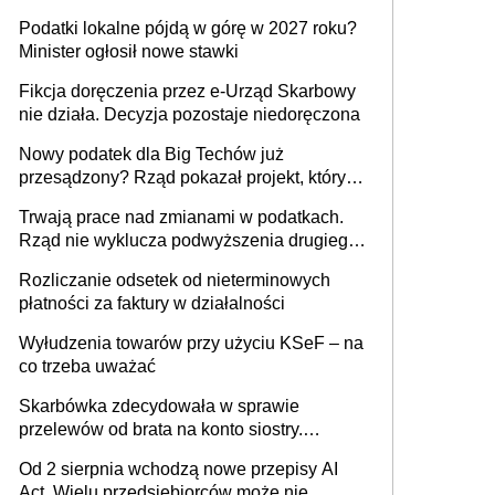
wystawić faktury korygujące? Rozwiązanie
Podatki lokalne pójdą w górę w 2027 roku?
umowy cywilnoprawnej jedynym
Minister ogłosił nowe stawki
racjonalnym wyjściem
Fikcja doręczenia przez e-Urząd Skarbowy
nie działa. Decyzja pozostaje niedoręczona
Nowy podatek dla Big Techów już
przesądzony? Rząd pokazał projekt, który
może zmienić zasady gry w Polsce
Trwają prace nad zmianami w podatkach.
Rząd nie wyklucza podwyższenia drugiego
progu PIT
Rozliczanie odsetek od nieterminowych
płatności za faktury w działalności
Wyłudzenia towarów przy użyciu KSeF – na
co trzeba uważać
Skarbówka zdecydowała w sprawie
przelewów od brata na konto siostry.
Pieniądze z emerytury mamy wyglądały jak
Od 2 sierpnia wchodzą nowe przepisy AI
darowizna, ale podatku jednak nie będzie
Act. Wielu przedsiębiorców może nie