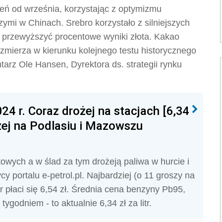
ień od września, korzystając z optymizmu
i w Chinach. Srebro korzystało z silniejszych
 przewyższyć procentowe wyniki złota. Kakao
mierza w kierunku kolejnego testu historycznego
rz Ole Hansen, Dyrektora ds. strategii rynku
24 r. Coraz drożej na stacjach [6,34
rożej na Podlasiu i Mazowszu
owych a w ślad za tym drożeją paliwa w hurcie i
ycy portalu e-petrol.pl. Najbardziej (o 11 groszy na
itr płaci się 6,54 zł. Średnia cena benzyny Pb95,
 tygodniem - to aktualnie 6,34 zł za litr.