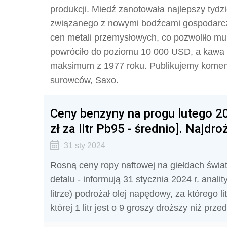
produkcji. Miedź zanotowała najlepszy tydz
związanego z nowymi bodźcami gospodarczym
cen metali przemysłowych, co pozwoliło mu
powróciło do poziomu 10 000 USD, a kawa z
maksimum z 1977 roku. Publikujemy komenta
surowców, Saxo.
Ceny benzyny na progu lutego 20
zł za litr Pb95 - średnio]. Najd
31 sty 2024
Rosną ceny ropy naftowej na giełdach świat
detalu - informują 31 stycznia 2024 r. analit
litrze) podrożał olej napędowy, za którego l
której 1 litr jest o 9 groszy droższy niż przed