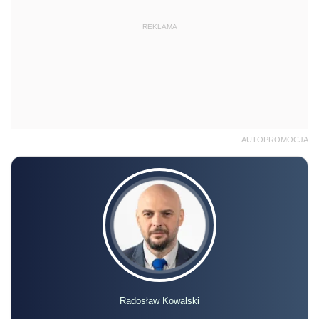
REKLAMA
AUTOPROMOCJA
Radosław Kowalski