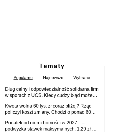
Tematy
Popularne
Najnowsze
Wybrane
Dług celny i odpowiedzialność solidarna firm
w sporach z UCS. Kiedy cudzy błąd może
stać się Twoim problemem
Kwota wolna 60 tys. zł coraz bliżej? Rząd
policzył koszt zmiany. Chodzi o ponad 60
mld zł
Podatek od nieruchomości w 2027 r. –
podwyżka stawek maksymalnych. 1,29 zł za