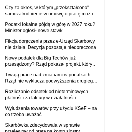
1 m2 mieszkania, 36,49 zł za 1 m2
Czy za okres, w którym „przekształcono”
budynków i lokali związanych z
samozatrudnienie w umowę o pracę można
prowadzeniem działalności gospodarczej
wystawić faktury korygujące? Rozwiązanie
Podatki lokalne pójdą w górę w 2027 roku?
umowy cywilnoprawnej jedynym
Minister ogłosił nowe stawki
racjonalnym wyjściem
Fikcja doręczenia przez e-Urząd Skarbowy
nie działa. Decyzja pozostaje niedoręczona
Nowy podatek dla Big Techów już
przesądzony? Rząd pokazał projekt, który
może zmienić zasady gry w Polsce
Trwają prace nad zmianami w podatkach.
Rząd nie wyklucza podwyższenia drugiego
progu PIT
Rozliczanie odsetek od nieterminowych
płatności za faktury w działalności
Wyłudzenia towarów przy użyciu KSeF – na
co trzeba uważać
Skarbówka zdecydowała w sprawie
przelewów od brata na konto siostry.