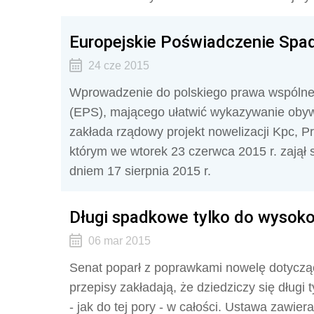
Europejskie Poświadczenie Spad
24 cze 2015
Wprowadzenie do polskiego prawa wspóln
(EPS), mającego ułatwić wykazywanie obywa
zakłada rządowy projekt nowelizacji Kpc, Pr
którym we wtorek 23 czerwca 2015 r. zajął 
dniem 17 sierpnia 2015 r.
Długi spadkowe tylko do wysoko
06 mar 2015
Senat poparł z poprawkami nowelę dotyczą
przepisy zakładają, że dziedziczy się długi
- jak do tej pory - w całości. Ustawa zawier