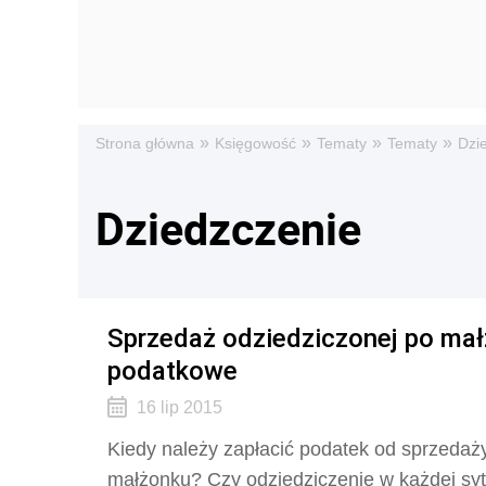
»
»
»
»
Strona główna
Księgowość
Tematy
Tematy
Dzi
Dziedzczenie
Sprzedaż odziedziczonej po mał
podatkowe
16 lip 2015
Kiedy należy zapłacić podatek od sprzedaż
małżonku? Czy odziedziczenie w każdej syt