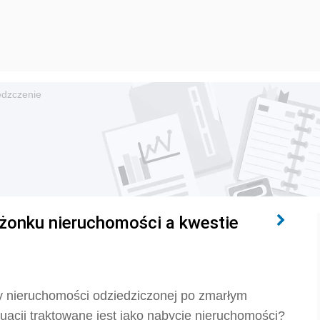
edzczenie
żonku nieruchomości a kwestie
y nieruchomości odziedziczonej po zmarłym
uacji traktowane jest jako nabycie nieruchomości?