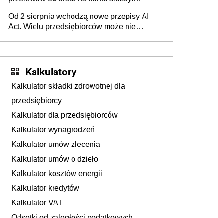
Pieniądze z emerytury mamy wyglądały jak
Od 2 sierpnia wchodzą nowe przepisy AI
darowizna, ale podatku jednak nie będzie
Act. Wielu przedsiębiorców może nie
wiedzieć, że dotyczą także ich
Kalkulatory
Kalkulator składki zdrowotnej dla
przedsiębiorcy
Kalkulator dla przedsiębiorców
Kalkulator wynagrodzeń
Kalkulator umów zlecenia
Kalkulator umów o dzieło
Kalkulator kosztów energii
Kalkulator kredytów
Kalkulator VAT
Odsetki od zaległości podatkowych