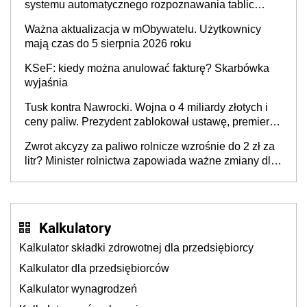
systemu automatycznego rozpoznawania tablic
rejestracyjnych pojazdów z kamer drogowych?
Ważna aktualizacja w mObywatelu. Użytkownicy
mają czas do 5 sierpnia 2026 roku
KSeF: kiedy można anulować fakturę? Skarbówka
wyjaśnia
Tusk kontra Nawrocki. Wojna o 4 miliardy złotych i
ceny paliw. Prezydent zablokował ustawę, premier
mówi o „ciosie wymierzonym we wszystkich polskich
Zwrot akcyzy za paliwo rolnicze wzrośnie do 2 zł za
kierowców”
litr? Minister rolnictwa zapowiada ważne zmiany dla
rolników
Kalkulatory
Kalkulator składki zdrowotnej dla przedsiębiorcy
Kalkulator dla przedsiębiorców
Kalkulator wynagrodzeń