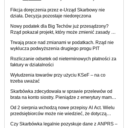
Fikcja doręczenia przez e-Urząd Skarbowy nie
działa. Decyzja pozostaje niedoręczona
Nowy podatek dla Big Techów już przesądzony?
Rząd pokazał projekt, który może zmienić zasady gry
w Polsce
Trwają prace nad zmianami w podatkach. Rząd nie
wyklucza podwyższenia drugiego progu PIT
Rozliczanie odsetek od nieterminowych płatności za
faktury w działalności
Wyłudzenia towarów przy użyciu KSeF – na co
trzeba uważać
Skarbówka zdecydowała w sprawie przelewów od
brata na konto siostry. Pieniądze z emerytury mamy
wyglądały jak darowizna, ale podatku jednak nie
Od 2 sierpnia wchodzą nowe przepisy AI Act. Wielu
będzie
przedsiębiorców może nie wiedzieć, że dotyczą
także ich
Czy Skarbówka legalnie pozyskuje dane z ANPRS –