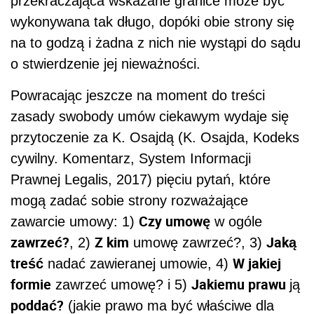
przekraczająca wskazane granice może być
wykonywana tak długo, dopóki obie strony się
na to godzą i żadna z nich nie wystąpi do sądu
o stwierdzenie jej nieważności.
Powracając jeszcze na moment do treści
zasady swobody umów ciekawym wydaje się
przytoczenie za K. Osajdą (
K. Osajda, Kodeks
cywilny. Komentarz, System Informacji
Prawnej Legalis, 2017)
pięciu pytań, które
mogą zadać sobie strony rozważające
Czy umowę
zawarcie umowy: 1)
w ogóle
zawrzeć?
Z kim
Jaką
, 2)
umowę zawrzeć?, 3)
treść
W jakiej
nadać zawieranej umowie, 4)
formie
Jakiemu prawu
zawrzeć umowę? i 5)
ją
poddać?
(jakie prawo ma być właściwe dla