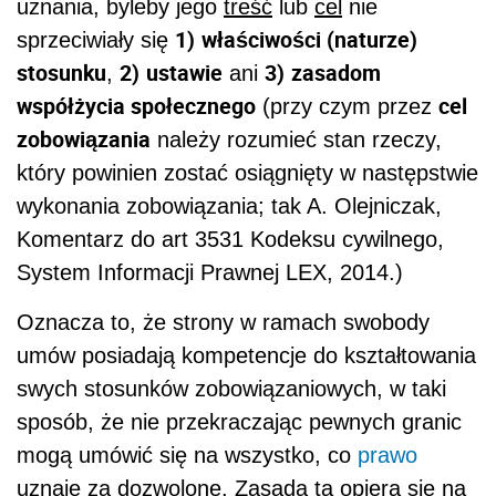
uznania, byleby jego
treść
lub
cel
nie
1)
właściwości (naturze)
sprzeciwiały się
stosunku
2)
ustawie
3)
zasadom
,
ani
współżycia społecznego
cel
(
przy czym przez
zobowiązania
należy rozumieć stan rzeczy,
który powinien zostać osiągnięty w następstwie
wykonania zobowiązania; tak A. Olejniczak,
Komentarz do art 3531 Kodeksu cywilnego,
System Informacji Prawnej LEX, 2014.)
Oznacza to, że strony w ramach swobody
umów posiadają kompetencje do kształtowania
swych stosunków zobowiązaniowych, w taki
sposób, że nie przekraczając pewnych granic
mogą umówić się na wszystko, co
prawo
uznaje za dozwolone. Zasada ta opiera się na