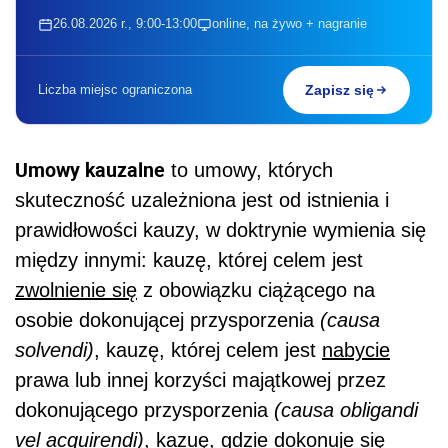
26.08.2026 r., 9:00-13:00
online, na żywo + nagranie
Liczba miejsc ograniczona
Zapisz się
Umowy kauzalne
to umowy, których
skuteczność uzależniona jest od istnienia i
prawidłowości kauzy, w doktrynie wymienia się
między innymi: kauzę, której celem jest
zwolnienie się
z obowiązku ciążącego na
osobie dokonującej przysporzenia
(causa
solvendi)
, kauzę, której celem jest
nabycie
prawa lub innej korzyści majątkowej przez
dokonującego przysporzenia
(causa obligandi
vel acquirendi)
, kazuę, gdzie dokonuje się