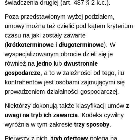
świadczenia drugiej (art. 487 § 2 k.c.).
Poza przedstawionym wyżej podziałem,
umowy można też dzielić pod kątem kryterium
czasu na jaki zostały zawarte
kr
ótkoterminowe
długoterminowe
(
i
). W
wyspecjalizowanym obrocie dzieli się je
jedno
dwustronnie
również na
lub
gospodarcze
, a to w zależności od tego, ilu
kontrahentów jest osobami zajmującymi się
prowadzeniem działalności gospodarczej.
z
Niektórzy dokonują także klasyfikacji um
ów
uwagi na tryb ich zawarcia
. Kodeks cywilny
trzy sposoby
wyróżnia w tym zakresie
.
tryb ofertowy
Pierwszy z nich,
polega na