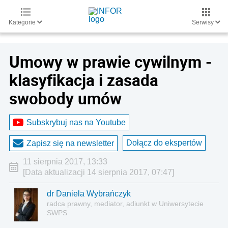
Kategorie
Serwisy
Umowy w prawie cywilnym -
klasyfikacja i zasada
swobody umów
Subskrybuj nas na Youtube
Dołącz do ekspertów
Zapisz się na newsletter
11 sierpnia 2017, 13:33
[Data aktualizacji 14 sierpnia 2017, 07:47]
dr Daniela Wybrańczyk
radca prawny, mediator, adiunkt w Uniwersytecie
SWPS