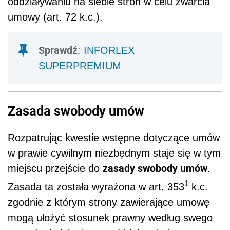
oddziaływaniu na siebie stron w celu zwarcia
umowy (art. 72 k.c.).
Sprawdź
:
INFORLEX
SUPERPREMIUM
Zasada swobody umów
Rozpatrując kwestie wstępne dotyczące umów
w prawie cywilnym niezbędnym staje się w tym
zasady swobody umów
miejscu przejście do
.
1
Zasada ta została wyrażona w art. 353
k.c.
zgodnie z którym strony zawierające umowę
mogą ułożyć stosunek prawny według swego