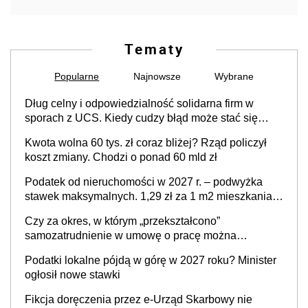
Tematy
Popularne
Najnowsze
Wybrane
Dług celny i odpowiedzialność solidarna firm w
sporach z UCS. Kiedy cudzy błąd może stać się
Twoim problemem
Kwota wolna 60 tys. zł coraz bliżej? Rząd policzył
koszt zmiany. Chodzi o ponad 60 mld zł
Podatek od nieruchomości w 2027 r. – podwyżka
stawek maksymalnych. 1,29 zł za 1 m2 mieszkania,
36,49 zł za 1 m2 budynków i lokali związanych z
Czy za okres, w którym „przekształcono”
prowadzeniem działalności gospodarczej
samozatrudnienie w umowę o pracę można
wystawić faktury korygujące? Rozwiązanie umowy
Podatki lokalne pójdą w górę w 2027 roku? Minister
cywilnoprawnej jedynym racjonalnym wyjściem
ogłosił nowe stawki
Fikcja doręczenia przez e-Urząd Skarbowy nie