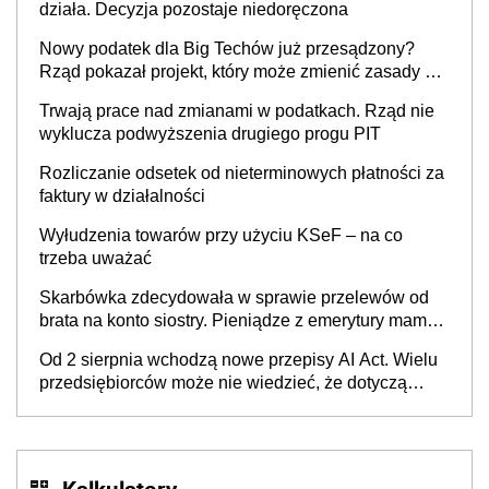
działa. Decyzja pozostaje niedoręczona
Nowy podatek dla Big Techów już przesądzony?
Rząd pokazał projekt, który może zmienić zasady gry
w Polsce
Trwają prace nad zmianami w podatkach. Rząd nie
wyklucza podwyższenia drugiego progu PIT
Rozliczanie odsetek od nieterminowych płatności za
faktury w działalności
Wyłudzenia towarów przy użyciu KSeF – na co
trzeba uważać
Skarbówka zdecydowała w sprawie przelewów od
brata na konto siostry. Pieniądze z emerytury mamy
wyglądały jak darowizna, ale podatku jednak nie
Od 2 sierpnia wchodzą nowe przepisy AI Act. Wielu
będzie
przedsiębiorców może nie wiedzieć, że dotyczą
także ich