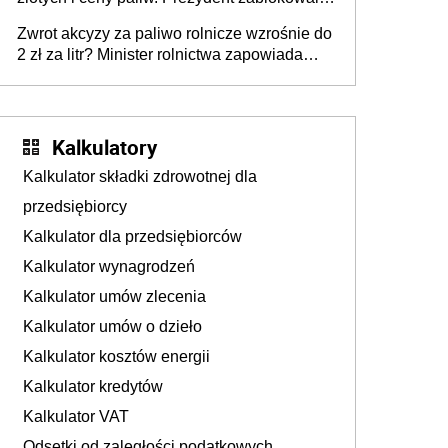
ustawę, premier mówi o „ciosie
Zwrot akcyzy za paliwo rolnicze wzrośnie do
wymierzonym we wszystkich polskich
2 zł za litr? Minister rolnictwa zapowiada
kierowców”
ważne zmiany dla rolników
Kalkulatory
Kalkulator składki zdrowotnej dla
przedsiębiorcy
Kalkulator dla przedsiębiorców
Kalkulator wynagrodzeń
Kalkulator umów zlecenia
Kalkulator umów o dzieło
Kalkulator kosztów energii
Kalkulator kredytów
Kalkulator VAT
Odsetki od zaległości podatkowych