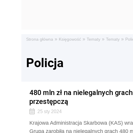
»
»
»
»
Strona główna
Księgowość
Tematy
Tematy
Poli
Policja
480 mln zł na nielegalnych grac
przestępczą
25 sty 2024
Krajowa Administracja Skarbowa (KAS) wraz
Grupa zarobiła na nielegalnych grach 480 ml