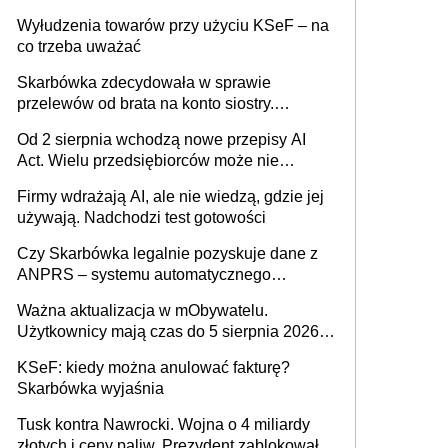
Wyłudzenia towarów przy użyciu KSeF – na
co trzeba uważać
Skarbówka zdecydowała w sprawie
przelewów od brata na konto siostry.
Pieniądze z emerytury mamy wyglądały jak
Od 2 sierpnia wchodzą nowe przepisy AI
darowizna, ale podatku jednak nie będzie
Act. Wielu przedsiębiorców może nie
wiedzieć, że dotyczą także ich
Firmy wdrażają AI, ale nie wiedzą, gdzie jej
używają. Nadchodzi test gotowości
Czy Skarbówka legalnie pozyskuje dane z
ANPRS – systemu automatycznego
rozpoznawania tablic rejestracyjnych
Ważna aktualizacja w mObywatelu.
pojazdów z kamer drogowych?
Użytkownicy mają czas do 5 sierpnia 2026
roku
KSeF: kiedy można anulować fakturę?
Skarbówka wyjaśnia
Tusk kontra Nawrocki. Wojna o 4 miliardy
złotych i ceny paliw. Prezydent zablokował