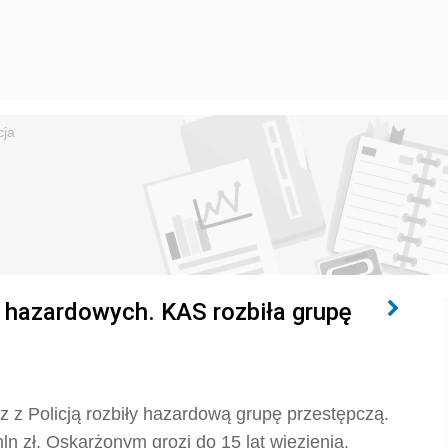
cja
h hazardowych. KAS rozbiła grupę
 z Policją rozbiły hazardową grupę przestępczą.
n zł. Oskarżonym grozi do 15 lat więzienia.