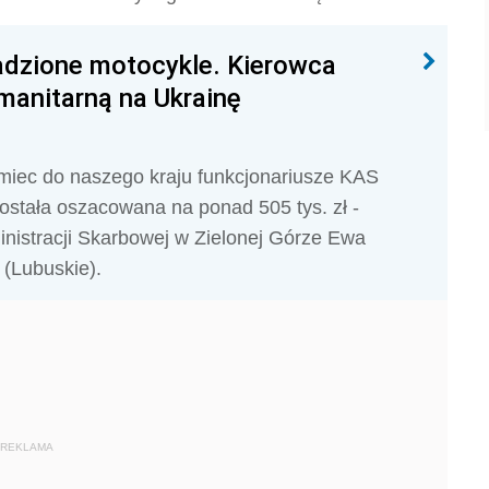
radzione motocykle. Kierowca
manitarną na Ukrainę
miec do naszego kraju funkcjonariusze KAS
została oszacowana na ponad 505 tys. zł -
inistracji Skarbowej w Zielonej Górze Ewa
(Lubuskie).
REKLAMA