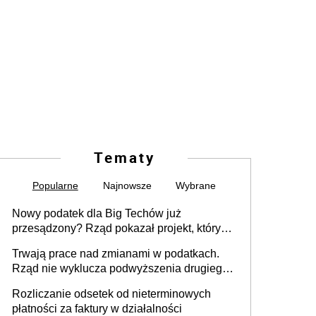
Tematy
Popularne
Najnowsze
Wybrane
Nowy podatek dla Big Techów już
przesądzony? Rząd pokazał projekt, który
może zmienić zasady gry w Polsce
Trwają prace nad zmianami w podatkach.
Rząd nie wyklucza podwyższenia drugiego
progu PIT
Rozliczanie odsetek od nieterminowych
płatności za faktury w działalności