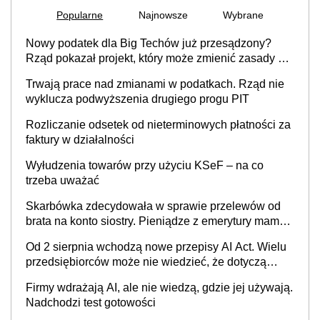
Popularne
Najnowsze
Wybrane
Nowy podatek dla Big Techów już przesądzony?
Rząd pokazał projekt, który może zmienić zasady gry
w Polsce
Trwają prace nad zmianami w podatkach. Rząd nie
wyklucza podwyższenia drugiego progu PIT
Rozliczanie odsetek od nieterminowych płatności za
faktury w działalności
Wyłudzenia towarów przy użyciu KSeF – na co
trzeba uważać
Skarbówka zdecydowała w sprawie przelewów od
brata na konto siostry. Pieniądze z emerytury mamy
wyglądały jak darowizna, ale podatku jednak nie
Od 2 sierpnia wchodzą nowe przepisy AI Act. Wielu
będzie
przedsiębiorców może nie wiedzieć, że dotyczą
także ich
Firmy wdrażają AI, ale nie wiedzą, gdzie jej używają.
Nadchodzi test gotowości