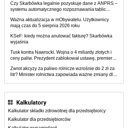
Czy Skarbówka legalnie pozyskuje dane z ANPRS –
systemu automatycznego rozpoznawania tablic
rejestracyjnych pojazdów z kamer drogowych?
Ważna aktualizacja w mObywatelu. Użytkownicy
mają czas do 5 sierpnia 2026 roku
KSeF: kiedy można anulować fakturę? Skarbówka
wyjaśnia
Tusk kontra Nawrocki. Wojna o 4 miliardy złotych i
ceny paliw. Prezydent zablokował ustawę, premier
mówi o „ciosie wymierzonym we wszystkich polskich
Zwrot akcyzy za paliwo rolnicze wzrośnie do 2 zł za
kierowców”
litr? Minister rolnictwa zapowiada ważne zmiany dla
rolników
Kalkulatory
Kalkulator składki zdrowotnej dla przedsiębiorcy
Kalkulator dla przedsiębiorców
Kalkulator wynagrodzeń