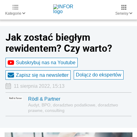
Kategorie
Serwisy
Jak zostać biegłym
rewidentem? Czy warto?
Subskrybuj nas na Youtube
Dołącz do ekspertów
Zapisz się na newsletter
11 sierpnia 2022, 15:13
Rödl & Partner
Audyt, BPO, doradztwo podatkowe, doradztwo
prawne, consulting