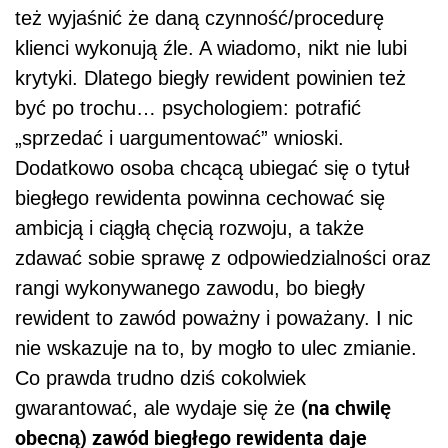
też wyjaśnić że daną czynność/procedurę
klienci wykonują źle. A wiadomo, nikt nie lubi
krytyki. Dlatego biegły rewident powinien też
być po trochu… psychologiem: potrafić
„sprzedać i uargumentować” wnioski.
Dodatkowo osoba chcącą ubiegać się o tytuł
biegłego rewidenta powinna cechować się
ambicją i ciągłą chęcią rozwoju, a także
zdawać sobie sprawę z odpowiedzialności oraz
rangi wykonywanego zawodu, bo biegły
rewident to zawód poważny i poważany. I nic
nie wskazuje na to, by mogło to ulec zmianie.
Co prawda trudno dziś cokolwiek
(na chwilę
gwarantować, ale wydaje się że
obecną) zawód biegłego rewidenta daje