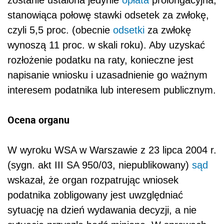
zostanie ustalona jedynie
opłata
prolongacyjna,
stanowiąca połowę stawki odsetek za zwłokę,
czyli 5,5 proc. (obecnie
odsetki
za zwłokę
wynoszą 11 proc. w skali roku). Aby uzyskać
rozłożenie podatku na raty, konieczne jest
napisanie wniosku i uzasadnienie go ważnym
interesem podatnika lub interesem publicznym.
Ocena organu
W wyroku WSA w Warszawie z 23 lipca 2004 r.
(sygn. akt III SA 950/03, niepublikowany)
sąd
wskazał, że organ rozpatrując wniosek
podatnika zobligowany jest uwzględniać
sytuację na dzień wydawania decyzji, a nie