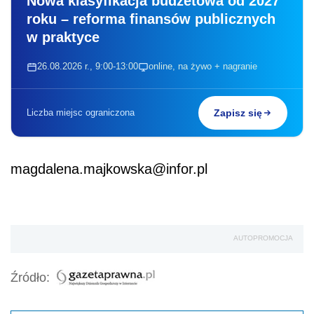
Nowa klasyfikacja budżetowa od 2027
roku – reforma finansów publicznych
w praktyce
26.08.2026 r., 9:00-13:00
online, na żywo + nagranie
Liczba miejsc ograniczona
Zapisz się
magdalena.majkowska@infor.pl
AUTOPROMOCJA
Źródło: