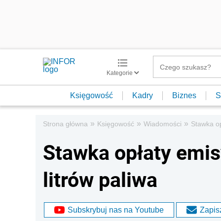
Kategorie
Księgowość
Kadry
Biznes
S
»
»
»
Strona główna
Księgowość
Wiadomości
Stawka opł
Stawka opłaty emisy
litrów paliwa
Subskrybuj nas na Youtube
Zapisz