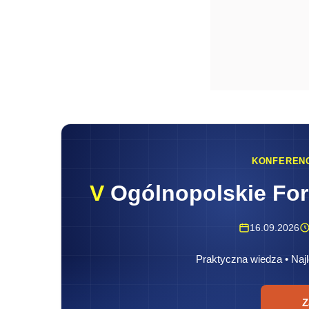
KONFEREN
V
Ogólnopolskie Fo
16.09.2026
Praktyczna wiedza • Najl
Z