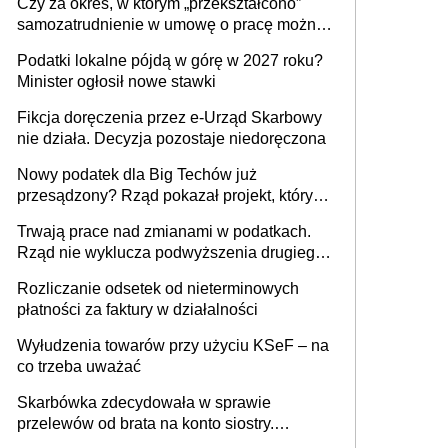
Czy za okres, w którym „przekształcono”
budynków i lokali związanych z
samozatrudnienie w umowę o pracę można
prowadzeniem działalności gospodarczej
wystawić faktury korygujące? Rozwiązanie
Podatki lokalne pójdą w górę w 2027 roku?
umowy cywilnoprawnej jedynym
Minister ogłosił nowe stawki
racjonalnym wyjściem
Fikcja doręczenia przez e-Urząd Skarbowy
nie działa. Decyzja pozostaje niedoręczona
Nowy podatek dla Big Techów już
przesądzony? Rząd pokazał projekt, który
może zmienić zasady gry w Polsce
Trwają prace nad zmianami w podatkach.
Rząd nie wyklucza podwyższenia drugiego
progu PIT
Rozliczanie odsetek od nieterminowych
płatności za faktury w działalności
Wyłudzenia towarów przy użyciu KSeF – na
co trzeba uważać
Skarbówka zdecydowała w sprawie
przelewów od brata na konto siostry.
Pieniądze z emerytury mamy wyglądały jak