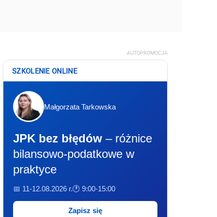
AUTOPROMOCJA
SZKOLENIE ONLINE
Małgorzata Tarkowska
JPK bez błędów
– różnice
bilansowo-podatkowe w
praktyce
📅 11-12.08.2026 r.
🕐 9:00-15:00
Zapisz się