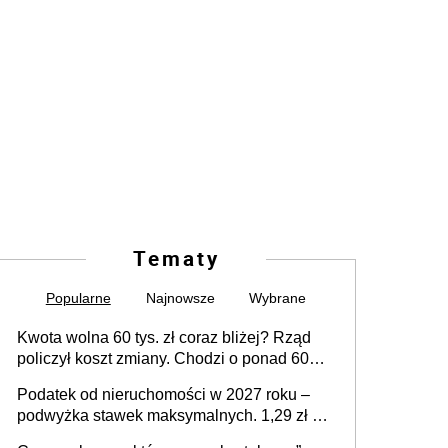
Tematy
Popularne
Najnowsze
Wybrane
Kwota wolna 60 tys. zł coraz bliżej? Rząd
policzył koszt zmiany. Chodzi o ponad 60
mld zł
Podatek od nieruchomości w 2027 roku –
podwyżka stawek maksymalnych. 1,29 zł za
1 m2 mieszkania, 36,49 zł za 1 m2