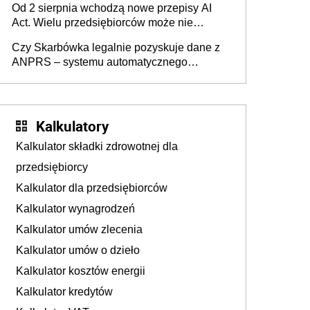
Od 2 sierpnia wchodzą nowe przepisy AI
darowizna, ale podatku jednak nie będzie
Act. Wielu przedsiębiorców może nie
wiedzieć, że dotyczą także ich
Czy Skarbówka legalnie pozyskuje dane z
ANPRS – systemu automatycznego
rozpoznawania tablic rejestracyjnych
pojazdów z kamer drogowych?
Kalkulatory
Kalkulator składki zdrowotnej dla
przedsiębiorcy
Kalkulator dla przedsiębiorców
Kalkulator wynagrodzeń
Kalkulator umów zlecenia
Kalkulator umów o dzieło
Kalkulator kosztów energii
Kalkulator kredytów