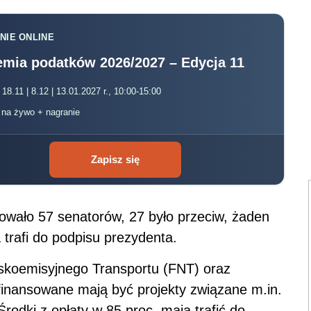
NIE ONLINE
mia podatków 2026/2027 – Edycja 11
 18.11 | 8.12 | 13.01.2027 r., 10:00-15:00
, na żywo + nagranie
Zapisz się
owało 57 senatorów, 27 było przeciw, żaden
 trafi do podpisu prezydenta.
skoemisyjnego Transportu (FNT) oraz
 finansowane mają być projekty związane m.in.
rodki z opłaty w 85 proc. mają trafić do