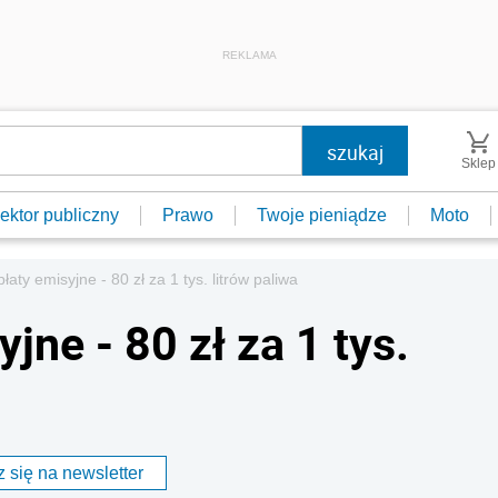
REKLAMA
Sklep
ektor publiczny
Prawo
Twoje pieniądze
Moto
aty emisyjne - 80 zł za 1 tys. litrów paliwa
jne - 80 zł za 1 tys.
 się na newsletter