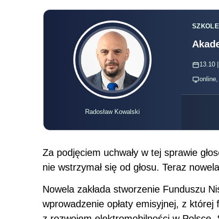
SZKOLE
Akade
13.10 |
online
Radosław Kowalski
Za podjęciem uchwały w tej sprawie głos
nie wstrzymał się od głosu. Teraz nowela
Nowela zakłada stworzenie Funduszu Ni
wprowadzenie opłaty emisyjnej, z której
z rozwojem elektromobilności w Polsce. Ś