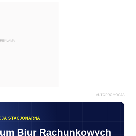
REKLAMA
AUTOPROMOCJA
CJA STACJONARNA
rum Biur Rachunkowych