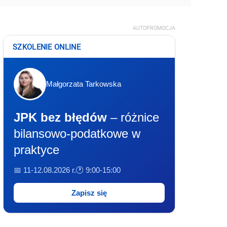
AUTOPROMOCJA
SZKOLENIE ONLINE
Małgorzata Tarkowska
JPK bez błędów
– różnice
bilansowo-podatkowe w
praktyce
📅 11-12.08.2026 r.
🕐 9:00-15:00
Zapisz się