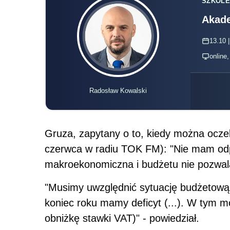
SZKOLE
Akade
13.10 |
online
Radosław Kowalski
Gruza, zapytany o to, kiedy można ocze
czerwca w radiu TOK FM): "Nie mam odp
makroekonomiczna i budżetu nie pozwala
"Musimy uwzględnić sytuację budżetową,
koniec roku mamy deficyt (...). W tym 
obniżkę stawki VAT)" - powiedział.