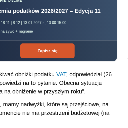
NIE ONLINE
mia podatków 2026/2027 – Edycja 11
 18.11 | 8.12 | 13.01.2027 r., 10:00-15:00
, na żywo + nagranie
Zapisz się
kiwać obniżki podatku
VAT
, odpowiedział (26
owiedzi na to pytanie. Obecna sytuacja
 na obniżenie w przyszłym roku".
 mamy nadwyżki, które są przejściowe, na
momencie nie ma przestrzeni budżetowej (na