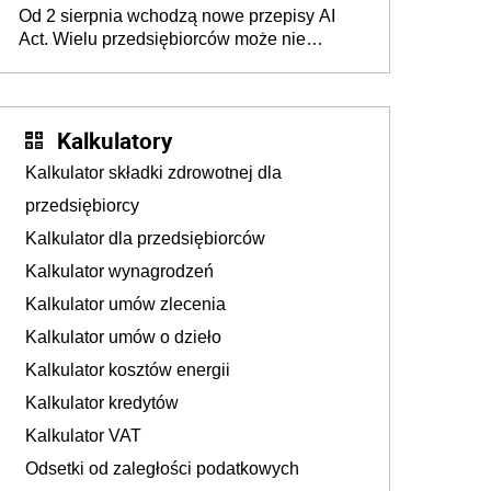
Od 2 sierpnia wchodzą nowe przepisy AI
darowizna, ale podatku jednak nie będzie
Act. Wielu przedsiębiorców może nie
wiedzieć, że dotyczą także ich
Kalkulatory
Kalkulator składki zdrowotnej dla
przedsiębiorcy
Kalkulator dla przedsiębiorców
Kalkulator wynagrodzeń
Kalkulator umów zlecenia
Kalkulator umów o dzieło
Kalkulator kosztów energii
Kalkulator kredytów
Kalkulator VAT
Odsetki od zaległości podatkowych