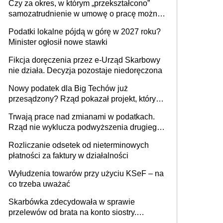
Czy za okres, w którym „przekształcono”
budynków i lokali związanych z
samozatrudnienie w umowę o pracę można
prowadzeniem działalności gospodarczej
wystawić faktury korygujące? Rozwiązanie
Podatki lokalne pójdą w górę w 2027 roku?
umowy cywilnoprawnej jedynym
Minister ogłosił nowe stawki
racjonalnym wyjściem
Fikcja doręczenia przez e-Urząd Skarbowy
nie działa. Decyzja pozostaje niedoręczona
Nowy podatek dla Big Techów już
przesądzony? Rząd pokazał projekt, który
może zmienić zasady gry w Polsce
Trwają prace nad zmianami w podatkach.
Rząd nie wyklucza podwyższenia drugiego
progu PIT
Rozliczanie odsetek od nieterminowych
płatności za faktury w działalności
Wyłudzenia towarów przy użyciu KSeF – na
co trzeba uważać
Skarbówka zdecydowała w sprawie
przelewów od brata na konto siostry.
Pieniądze z emerytury mamy wyglądały jak