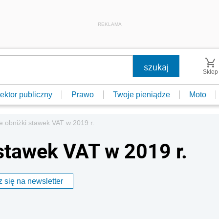
REKLAMA
Sklep
ektor publiczny
Prawo
Twoje pieniądze
Moto
e obniżki stawek VAT w 2019 r.
 stawek VAT w 2019 r.
 się na newsletter