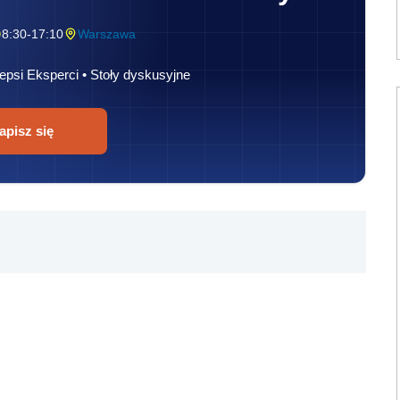
8:30-17:10
Warszawa
epsi Eksperci • Stoły dyskusyjne
apisz się