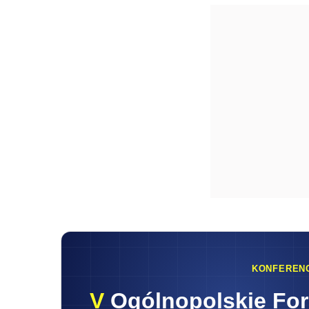
KONFEREN
V
Ogólnopolskie Fo