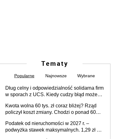
Tematy
Popularne
Najnowsze
Wybrane
Dług celny i odpowiedzialność solidarna firm
w sporach z UCS. Kiedy cudzy błąd może
stać się Twoim problemem
Kwota wolna 60 tys. zł coraz bliżej? Rząd
policzył koszt zmiany. Chodzi o ponad 60
mld zł
Podatek od nieruchomości w 2027 r. –
podwyżka stawek maksymalnych. 1,29 zł za
1 m2 mieszkania, 36,49 zł za 1 m2