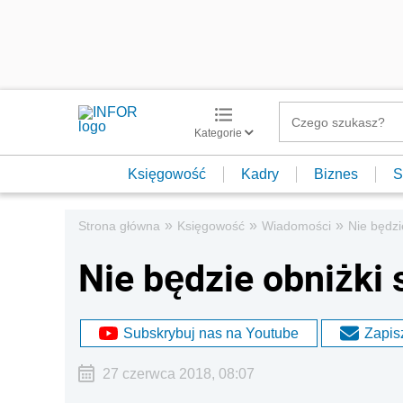
Kategorie
Księgowość
Kadry
Biznes
S
»
»
»
Strona główna
Księgowość
Wiadomości
Nie będzi
Nie będzie obniżki
Subskrybuj nas na Youtube
Zapisz
27 czerwca 2018, 08:07