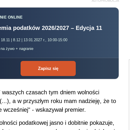
AUTOPROMOCJA
NIE ONLINE
mia podatków 2026/2027 – Edycja 11
 18.11 | 8.12 | 13.01.2027 r., 10:00-15:00
, na żywo + nagranie
Zapisz się
 W waszych czasach tym dniem wolności
(...), a w przyszłym roku mam nadzieję, że to
e wcześniej" - wskazywał premier.
lności podatkowej jasno i dobitnie pokazuje,