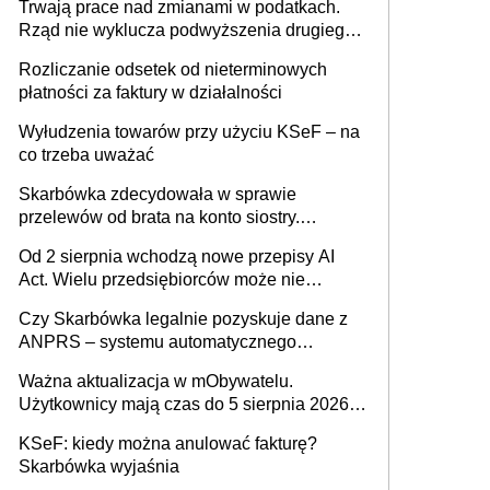
Trwają prace nad zmianami w podatkach.
Rząd nie wyklucza podwyższenia drugiego
progu PIT
Rozliczanie odsetek od nieterminowych
płatności za faktury w działalności
Wyłudzenia towarów przy użyciu KSeF – na
co trzeba uważać
Skarbówka zdecydowała w sprawie
przelewów od brata na konto siostry.
Pieniądze z emerytury mamy wyglądały jak
Od 2 sierpnia wchodzą nowe przepisy AI
darowizna, ale podatku jednak nie będzie
Act. Wielu przedsiębiorców może nie
wiedzieć, że dotyczą także ich
Czy Skarbówka legalnie pozyskuje dane z
ANPRS – systemu automatycznego
rozpoznawania tablic rejestracyjnych
Ważna aktualizacja w mObywatelu.
pojazdów z kamer drogowych?
Użytkownicy mają czas do 5 sierpnia 2026
roku
KSeF: kiedy można anulować fakturę?
Skarbówka wyjaśnia