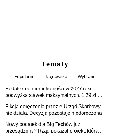
Tematy
Popularne
Najnowsze
Wybrane
Podatek od nieruchomości w 2027 roku –
podwyżka stawek maksymalnych. 1,29 zł za
1 m2 mieszkania, 36,49 zł za 1 m2
Fikcja doręczenia przez e-Urząd Skarbowy
budynków i lokali związanych z
nie działa. Decyzja pozostaje niedoręczona
prowadzeniem działalności gospodarczej
Nowy podatek dla Big Techów już
przesądzony? Rząd pokazał projekt, który
może zmienić zasady gry w Polsce