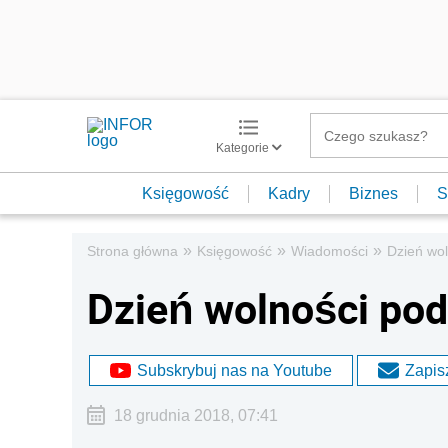
Kategorie
Księgowość
Kadry
Biznes
S
»
»
»
Strona główna
Księgowość
Wiadomości
Dzień wol
Dzień wolności pod
Subskrybuj nas na Youtube
Zapisz
18 grudnia 2018, 07:41