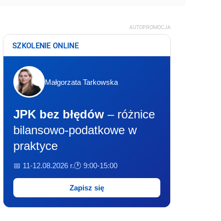
AUTOPROMOCJA
SZKOLENIE ONLINE
Małgorzata Tarkowska
JPK bez błędów
– różnice
bilansowo-podatkowe w
praktyce
📅 11-12.08.2026 r.
🕐 9:00-15:00
Zapisz się