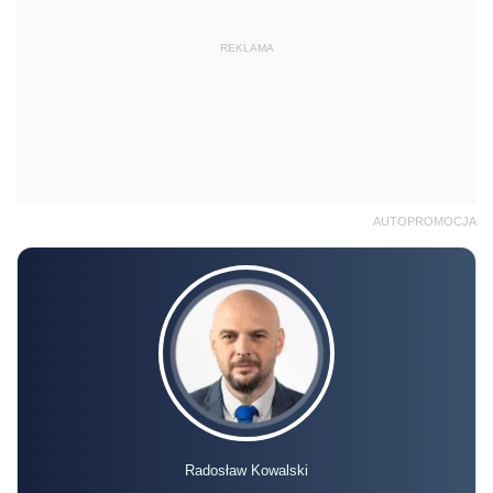
REKLAMA
AUTOPROMOCJA
Radosław Kowalski