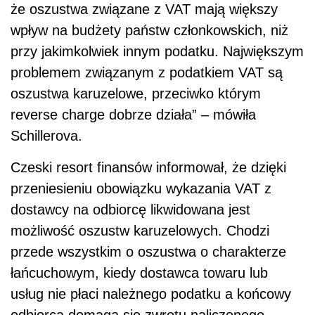
że oszustwa związane z
VAT
mają większy
wpływ na budżety państw członkowskich, niż
przy jakimkolwiek innym podatku. Największym
problemem związanym z podatkiem
VAT
są
oszustwa karuzelowe, przeciwko którym
reverse charge dobrze działa” – mówiła
Schillerova.
Czeski resort finansów informował, że dzięki
przeniesieniu obowiązku wykazania
VAT
z
dostawcy na odbiorcę likwidowana jest
możliwość oszustw karuzelowych. Chodzi
przede wszystkim o oszustwa o charakterze
łańcuchowym, kiedy dostawca towaru lub
usług nie płaci należnego podatku a końcowy
odbiorca domaga się zwrotu naliczonego