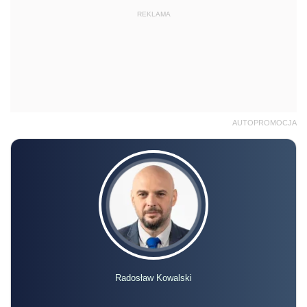
REKLAMA
AUTOPROMOCJA
Radosław Kowalski