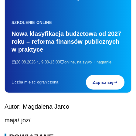
SZKOLENIE ONLINE
Nowa klasyfikacja budżetowa od 2027
roku – reforma finansów publicznych
w praktyce
26.08.2026 r., 9:00-13:00
online, na żywo + nagranie
Liczba miejsc ograniczona
Zapisz się
Autor: Magdalena Jarco
maja/ joz/