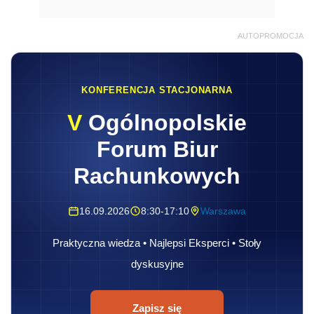
AUTOPROMOCJA
KONFERENCJA STACJONARNA
V
Ogólnopolskie
Forum Biur
Rachunkowych
16.09.2026
8:30-17:10
Warszawa
Praktyczna wiedza • Najlepsi Eksperci • Stoły
dyskusyjne
Zapisz się