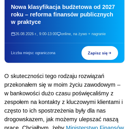
Nowa klasyfikacja budżetowa od 2027
roku – reforma finansów publicznych
w praktyce
26.08.2026 r., 9:00-13:00
online, na żywo + nagranie
Liczba miejsc ograniczona
Zapisz się
O skuteczności tego rodzaju rozwiązań
przekonałem się w moim życiu zawodowym –
w bankowości dużo czasu poświęcaliśmy z
zespołem na kontakty z kluczowymi klientami i
często to ich spostrzeżenia były dla nas
drogowskazem, jak możemy ulepszać naszą
pracę. Chciałbym, żeby
Ministerstwo Finansów