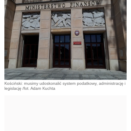
Kościński: musimy udoskonalić system podatkowy, administrację i
legislację /fot. Adam Kuchta