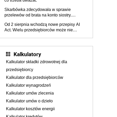
co trzeba uważać
Skarbówka zdecydowała w sprawie
przelewów od brata na konto siostry.
Pieniądze z emerytury mamy wyglądały jak
Od 2 sierpnia wchodzą nowe przepisy AI
darowizna, ale podatku jednak nie będzie
Act. Wielu przedsiębiorców może nie
wiedzieć, że dotyczą także ich
Kalkulatory
Kalkulator składki zdrowotnej dla
przedsiębiorcy
Kalkulator dla przedsiębiorców
Kalkulator wynagrodzeń
Kalkulator umów zlecenia
Kalkulator umów o dzieło
Kalkulator kosztów energii
Kalkulator kredytów