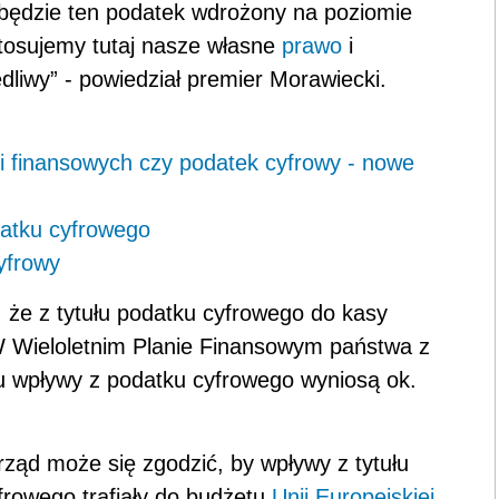
 będzie ten
podatek
wdrożony na poziomie
astosujemy tutaj nasze własne
prawo
i
edliwy” - powiedział premier Morawiecki.
ji finansowych czy podatek cyfrowy - nowe
atku cyfrowego
yfrowy
 że z tytułu podatku cyfrowego do kasy
 W Wieloletnim Planie Finansowym państwa z
ku wpływy z podatku cyfrowego wyniosą ok.
rząd może się zgodzić, by wpływy z tytułu
rowego trafiały do budżetu
Unii Europejskiej
,