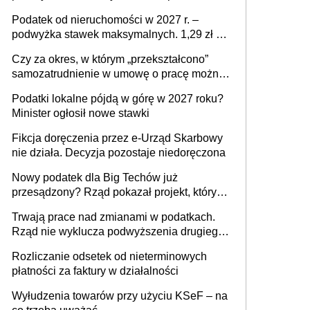
mld zł
Podatek od nieruchomości w 2027 r. –
podwyżka stawek maksymalnych. 1,29 zł za
1 m2 mieszkania, 36,49 zł za 1 m2
Czy za okres, w którym „przekształcono”
budynków i lokali związanych z
samozatrudnienie w umowę o pracę można
prowadzeniem działalności gospodarczej
wystawić faktury korygujące? Rozwiązanie
Podatki lokalne pójdą w górę w 2027 roku?
umowy cywilnoprawnej jedynym
Minister ogłosił nowe stawki
racjonalnym wyjściem
Fikcja doręczenia przez e-Urząd Skarbowy
nie działa. Decyzja pozostaje niedoręczona
Nowy podatek dla Big Techów już
przesądzony? Rząd pokazał projekt, który
może zmienić zasady gry w Polsce
Trwają prace nad zmianami w podatkach.
Rząd nie wyklucza podwyższenia drugiego
progu PIT
Rozliczanie odsetek od nieterminowych
płatności za faktury w działalności
Wyłudzenia towarów przy użyciu KSeF – na