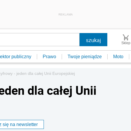
REKLAMA
Sklep
ektor publiczny
Prawo
Twoje pieniądze
Moto
yfrowy - jeden dla całej Unii Europejskiej
eden dla całej Unii
 się na newsletter