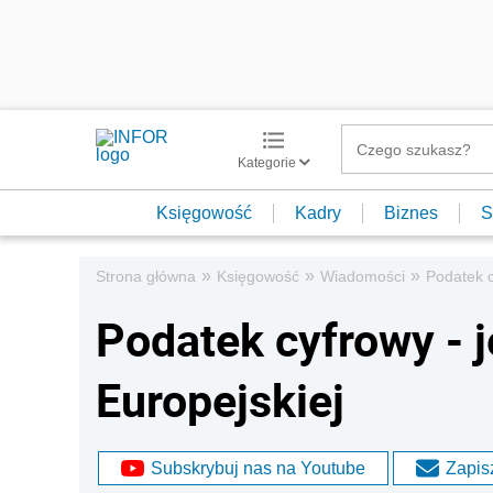
Kategorie
Księgowość
Kadry
Biznes
S
»
»
»
Strona główna
Księgowość
Wiadomości
Podatek c
Podatek cyfrowy - j
Europejskiej
Subskrybuj nas na Youtube
Zapisz