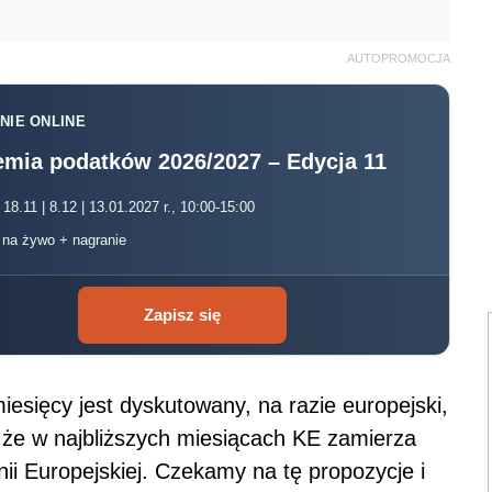
AUTOPROMOCJA
NIE ONLINE
mia podatków 2026/2027 – Edycja 11
 18.11 | 8.12 | 13.01.2027 r., 10:00-15:00
, na żywo + nagranie
Zapisz się
 miesięcy jest dyskutowany, na razie europejski,
 że w najbliższych miesiącach KE zamierza
nii Europejskiej. Czekamy na tę propozycje i