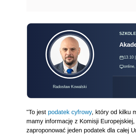
SZKOLE
Akade
13.10 |
online
Radosław Kowalski
"To jest
podatek
cyfrowy
, który od kilku
mamy informację z Komisji Europejskiej,
zaproponować jeden
podatek
dla całej U