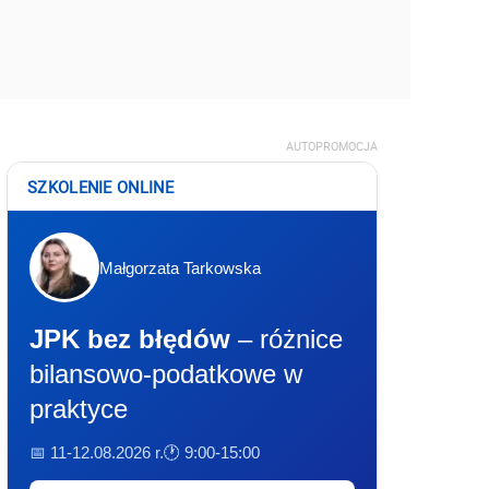
AUTOPROMOCJA
SZKOLENIE ONLINE
Małgorzata Tarkowska
JPK bez błędów
– różnice
bilansowo-podatkowe w
praktyce
📅 11-12.08.2026 r.
🕐 9:00-15:00