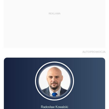
REKLAMA
AUTOPROMOCJA
Radosław Kowalski