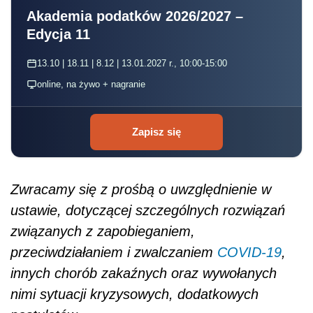
Akademia podatków 2026/2027 –
Edycja 11
13.10 | 18.11 | 8.12 | 13.01.2027 r., 10:00-15:00
online, na żywo + nagranie
Zapisz się
Zwracamy się z prośbą o uwzględnienie w
ustawie, dotyczącej szczególnych rozwiązań
związanych z zapobieganiem,
przeciwdziałaniem i zwalczaniem
COVID-19
,
innych chorób zakaźnych oraz wywołanych
nimi sytuacji kryzysowych, dodatkowych