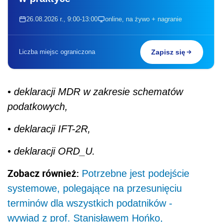
26.08.2026 r., 9:00-13:00
online, na żywo + nagranie
Liczba miejsc ograniczona
Zapisz się
• deklaracji MDR w zakresie schematów
podatkowych,
• deklaracji IFT-2R,
• deklaracji ORD_U.
Zobacz również:
Potrzebne jest podejście
systemowe, polegające na przesunięciu
terminów dla wszystkich podatników -
wywiad z prof. Stanisławem Hońko,