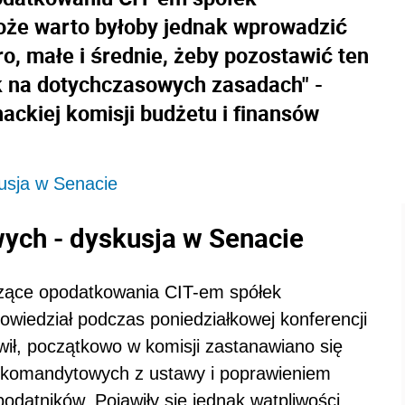
że warto byłoby jednak wprowadzić
ro, małe i średnie, żeby pozostawić ten
k na dotychczasowych zasadach" -
ckiej komisji budżetu i finansów
usja w Senacie
ych - dyskusja w Senacie
zące o
podat
kowania CIT-em spółek
owiedział podczas poniedziałkowej konferencji
wił, początkowo w komisji zastanawiano się
 komandytowych z ustawy i poprawieniem
podat
ników. Pojawiły się jednak wątpliwości.