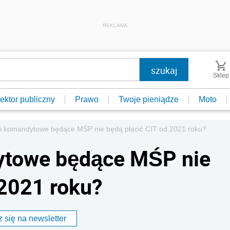
REKLAMA
Sklep
ektor publiczny
Prawo
Twoje pieniądze
Moto
ki komandytowe będące MŚP nie będą płacić CIT od 2021 roku?
ytowe będące MŚP nie
 2021 roku?
 się na newsletter