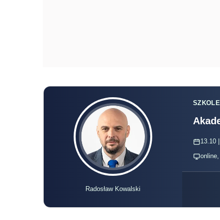
SZKOLE
Akade
13.10 |
online
Radosław Kowalski