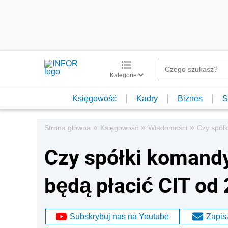
Kategorie
Księgowość
Kadry
Biznes
S
»
»
»
Strona główna
Księgowość
Wiadomości
Czy spół
Czy spółki komand
będą płacić CIT od
Subskrybuj nas na Youtube
Zapisz