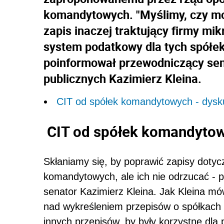
komandytowych. "Myślimy, czy mo
zapis inaczej traktujący firmy mik
system podatkowy dla tych spółe
poinformował przewodniczący sena
publicznych Kazimierz Kleina.
CIT od spółek komandytowych - dysk
CIT od spółek komandytow
Skłaniamy się, by poprawić zapisy dotyc
komandytowych, ale ich nie odrzucać - p
senator Kazimierz Kleina. Jak Kleina mó
nad wykreśleniem przepisów o spółkach
innych przepisów, by były korzystne dla