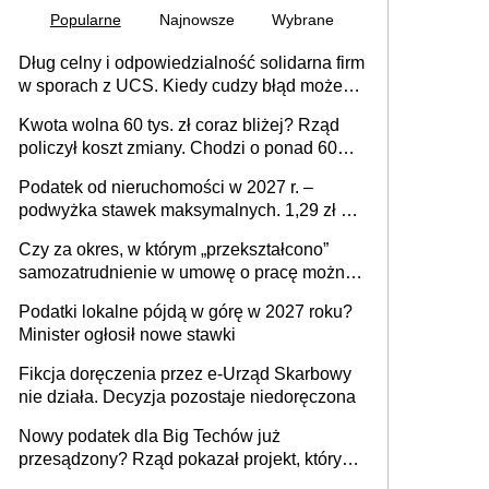
Popularne
Najnowsze
Wybrane
Dług celny i odpowiedzialność solidarna firm
w sporach z UCS. Kiedy cudzy błąd może
stać się Twoim problemem
Kwota wolna 60 tys. zł coraz bliżej? Rząd
policzył koszt zmiany. Chodzi o ponad 60
mld zł
Podatek od nieruchomości w 2027 r. –
podwyżka stawek maksymalnych. 1,29 zł za
1 m2 mieszkania, 36,49 zł za 1 m2
Czy za okres, w którym „przekształcono”
budynków i lokali związanych z
samozatrudnienie w umowę o pracę można
prowadzeniem działalności gospodarczej
wystawić faktury korygujące? Rozwiązanie
Podatki lokalne pójdą w górę w 2027 roku?
umowy cywilnoprawnej jedynym
Minister ogłosił nowe stawki
racjonalnym wyjściem
Fikcja doręczenia przez e-Urząd Skarbowy
nie działa. Decyzja pozostaje niedoręczona
Nowy podatek dla Big Techów już
przesądzony? Rząd pokazał projekt, który
może zmienić zasady gry w Polsce