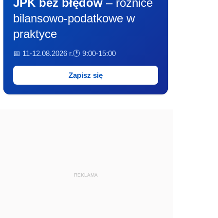
JPK bez błędów
– różnice
bilansowo-podatkowe w
praktyce
📅 11-12.08.2026 r.
🕐 9:00-15:00
Zapisz się
REKLAMA