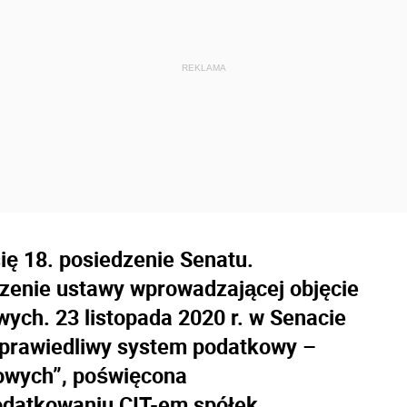
się 18. posiedzenie Senatu.
rzenie ustawy wprowadzającej objęcie
ch. 23 listopada 2020 r. w Senacie
 sprawiedliwy system podatkowy –
owych”, poświęcona
datkowaniu CIT-em spółek