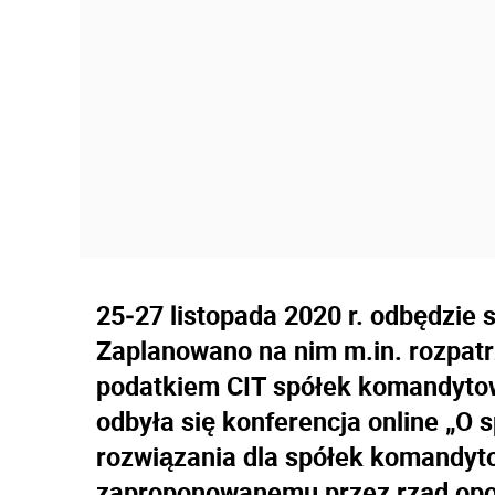
25‒27 listopada 2020 r. odbędzie 
Zaplanowano na nim m.in. rozpat
podatkiem CIT spółek komandytowy
odbyła się konferencja online „O
rozwiązania dla spółek komandyt
zaproponowanemu przez rząd opo