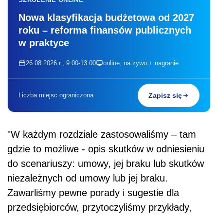
Nowa klasyfikacja budżetowa od 2027
roku – reforma finansów publicznych
w praktyce
26.08.2026 r., 9:00-13:00
online, na żywo + nagranie
Liczba miejsc ograniczona
Zapisz się
"W każdym rozdziale zastosowaliśmy – tam
gdzie to możliwe - opis skutków w odniesieniu
do scenariuszy: umowy, jej braku lub skutków
niezależnych od umowy lub jej braku.
Zawarliśmy pewne porady i sugestie dla
przedsiębiorców, przytoczyliśmy przykłady,