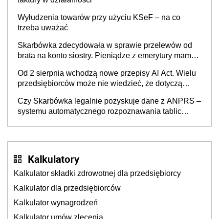
Wyłudzenia towarów przy użyciu KSeF – na co
trzeba uważać
Skarbówka zdecydowała w sprawie przelewów od
brata na konto siostry. Pieniądze z emerytury mamy
wyglądały jak darowizna, ale podatku jednak nie
Od 2 sierpnia wchodzą nowe przepisy AI Act. Wielu
będzie
przedsiębiorców może nie wiedzieć, że dotyczą
także ich
Czy Skarbówka legalnie pozyskuje dane z ANPRS –
systemu automatycznego rozpoznawania tablic
rejestracyjnych pojazdów z kamer drogowych?
Kalkulatory
Kalkulator składki zdrowotnej dla przedsiębiorcy
Kalkulator dla przedsiębiorców
Kalkulator wynagrodzeń
Kalkulator umów zlecenia