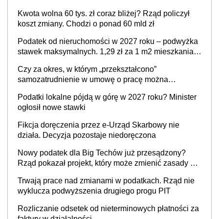
Kwota wolna 60 tys. zł coraz bliżej? Rząd policzył
koszt zmiany. Chodzi o ponad 60 mld zł
Podatek od nieruchomości w 2027 roku – podwyżka
stawek maksymalnych. 1,29 zł za 1 m2 mieszkania,
36,49 zł za 1 m2 budynków i lokali związanych z
Czy za okres, w którym „przekształcono”
prowadzeniem działalności gospodarczej
samozatrudnienie w umowę o pracę można
wystawić faktury korygujące? Rozwiązanie umowy
Podatki lokalne pójdą w górę w 2027 roku? Minister
cywilnoprawnej jedynym racjonalnym wyjściem
ogłosił nowe stawki
Fikcja doręczenia przez e-Urząd Skarbowy nie
działa. Decyzja pozostaje niedoręczona
Nowy podatek dla Big Techów już przesądzony?
Rząd pokazał projekt, który może zmienić zasady gry
w Polsce
Trwają prace nad zmianami w podatkach. Rząd nie
wyklucza podwyższenia drugiego progu PIT
Rozliczanie odsetek od nieterminowych płatności za
faktury w działalności