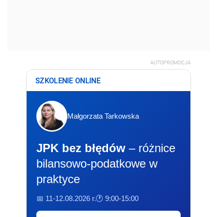
AUTOPROMOCJA
SZKOLENIE ONLINE
Małgorzata Tarkowska
JPK bez błędów
– różnice
bilansowo-podatkowe w
praktyce
📅 11-12.08.2026 r.
🕐 9:00-15:00