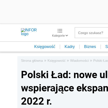
Kategorie
Księgowość
Kadry
Biznes
S
»
»
»
Strona główna
Księgowość
Wiadomości
Polski Ła
Polski Ład: nowe u
wspierające ekspans
2022 r.