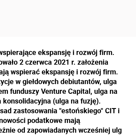
spierające ekspansję i rozwój firm.
wało 2 czerwca 2021 r. założenia
ją wspierać ekspansję i rozwój firm.
stycje w giełdowych debiutantów, ulga
em funduszy Venture Capital, ulga na
 konsolidacyjna (ulga na fuzję).
ad zastosowania "estońskiego" CIT i
 nowości podatkowe mają
eżnie od zapowiadanych wcześniej ulg