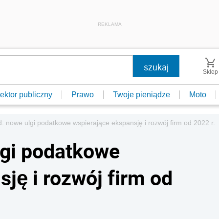
REKLAMA
Sklep
ektor publiczny
Prawo
Twoje pieniądze
Moto
d: nowe ulgi podatkowe wspierające ekspansję i rozwój firm od 2022 r.
lgi podatkowe
ję i rozwój firm od