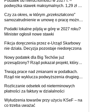
Podatek od nieruchomości w 2027 r. –
podwyżka stawek maksymalnych. 1,29 zł za
1 m2 mieszkania, 36,49 zł za 1 m2
Czy za okres, w którym „przekształcono”
budynków i lokali związanych z
samozatrudnienie w umowę o pracę można
prowadzeniem działalności gospodarczej
wystawić faktury korygujące? Rozwiązanie
Podatki lokalne pójdą w górę w 2027 roku?
umowy cywilnoprawnej jedynym
Minister ogłosił nowe stawki
racjonalnym wyjściem
Fikcja doręczenia przez e-Urząd Skarbowy
nie działa. Decyzja pozostaje niedoręczona
Nowy podatek dla Big Techów już
przesądzony? Rząd pokazał projekt, który
może zmienić zasady gry w Polsce
Trwają prace nad zmianami w podatkach.
Rząd nie wyklucza podwyższenia drugiego
progu PIT
Rozliczanie odsetek od nieterminowych
płatności za faktury w działalności
Wyłudzenia towarów przy użyciu KSeF – na
co trzeba uważać