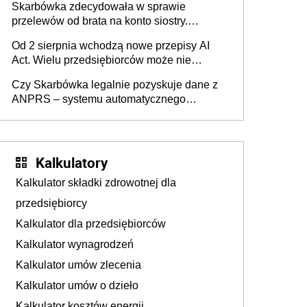
Skarbówka zdecydowała w sprawie
przelewów od brata na konto siostry.
Pieniądze z emerytury mamy wyglądały jak
Od 2 sierpnia wchodzą nowe przepisy AI
darowizna, ale podatku jednak nie będzie
Act. Wielu przedsiębiorców może nie
wiedzieć, że dotyczą także ich
Czy Skarbówka legalnie pozyskuje dane z
ANPRS – systemu automatycznego
rozpoznawania tablic rejestracyjnych
pojazdów z kamer drogowych?
Kalkulatory
Kalkulator składki zdrowotnej dla
przedsiębiorcy
Kalkulator dla przedsiębiorców
Kalkulator wynagrodzeń
Kalkulator umów zlecenia
Kalkulator umów o dzieło
Kalkulator kosztów energii