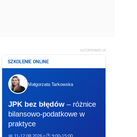
AUTOPROMOCJA
SZKOLENIE ONLINE
Małgorzata Tarkowska
JPK bez błędów
– różnice
bilansowo-podatkowe w
praktyce
📅 11-12.08.2026 r.
🕐 9:00-15:00