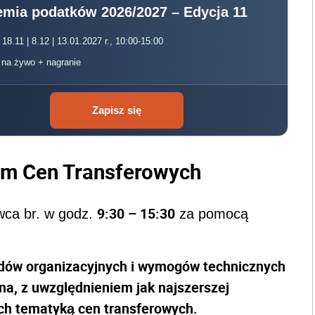
mia podatków 2026/2027 – Edycja 11
 18.11 | 8.12 | 13.01.2027 r., 10:00-15:00
, na żywo + nagranie
Zapisz się
rum Cen Transferowych
9:30 – 15:30
wca br. w godz.
za pomocą
odów organizacyjnych i wymogów technicznych
na, z uwzględnieniem jak najszerszej
ch tematyką cen transferowych.