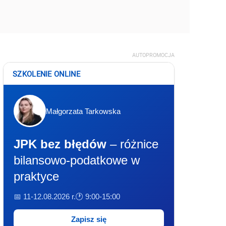
AUTOPROMOCJA
SZKOLENIE ONLINE
Małgorzata Tarkowska
JPK bez błędów
– różnice
bilansowo-podatkowe w
praktyce
📅 11-12.08.2026 r.
🕐 9:00-15:00
Zapisz się