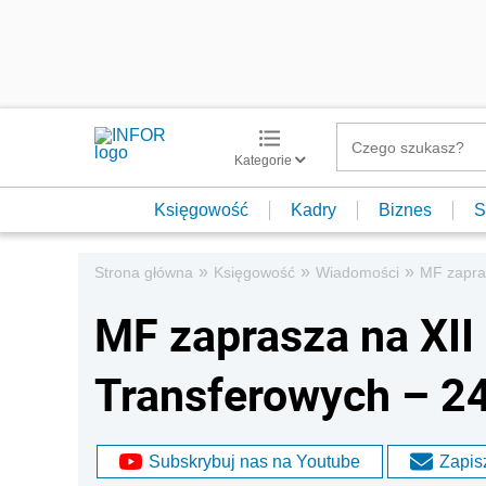
Kategorie
Księgowość
Kadry
Biznes
S
»
»
»
Strona główna
Księgowość
Wiadomości
MF zapra
MF zaprasza na XI
Transferowych – 24
Subskrybuj nas na Youtube
Zapisz