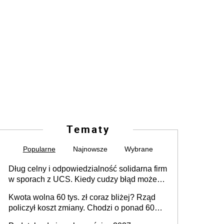
Tematy
Popularne
Najnowsze
Wybrane
Dług celny i odpowiedzialność solidarna firm
w sporach z UCS. Kiedy cudzy błąd może
stać się Twoim problemem
Kwota wolna 60 tys. zł coraz bliżej? Rząd
policzył koszt zmiany. Chodzi o ponad 60
mld zł