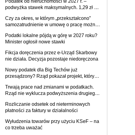
Podatek od nieruchomości w 2027 r. –
podwyżka stawek maksymalnych. 1,29 zł za
1 m2 mieszkania, 36,49 zł za 1 m2
Czy za okres, w którym „przekształcono”
budynków i lokali związanych z
samozatrudnienie w umowę o pracę można
prowadzeniem działalności gospodarczej
wystawić faktury korygujące? Rozwiązanie
Podatki lokalne pójdą w górę w 2027 roku?
umowy cywilnoprawnej jedynym
Minister ogłosił nowe stawki
racjonalnym wyjściem
Fikcja doręczenia przez e-Urząd Skarbowy
nie działa. Decyzja pozostaje niedoręczona
Nowy podatek dla Big Techów już
przesądzony? Rząd pokazał projekt, który
może zmienić zasady gry w Polsce
Trwają prace nad zmianami w podatkach.
Rząd nie wyklucza podwyższenia drugiego
progu PIT
Rozliczanie odsetek od nieterminowych
płatności za faktury w działalności
Wyłudzenia towarów przy użyciu KSeF – na
co trzeba uważać