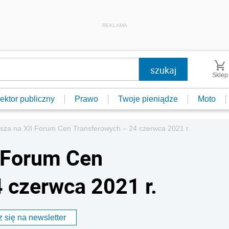
REKLAMA
Sklep
ektor publiczny
Prawo
Twoje pieniądze
Moto
sza na XII Forum Cen Transferowych – 24 czerwca 2021 r.
I Forum Cen
 czerwca 2021 r.
 się na newsletter