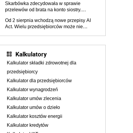
Skarbówka zdecydowała w sprawie
przelewów od brata na konto siostry.
Pieniądze z emerytury mamy wyglądały jak
Od 2 sierpnia wchodzą nowe przepisy AI
darowizna, ale podatku jednak nie będzie
Act. Wielu przedsiębiorców może nie
wiedzieć, że dotyczą także ich
Kalkulatory
Kalkulator składki zdrowotnej dla
przedsiębiorcy
Kalkulator dla przedsiębiorców
Kalkulator wynagrodzeń
Kalkulator umów zlecenia
Kalkulator umów o dzieło
Kalkulator kosztów energii
Kalkulator kredytów