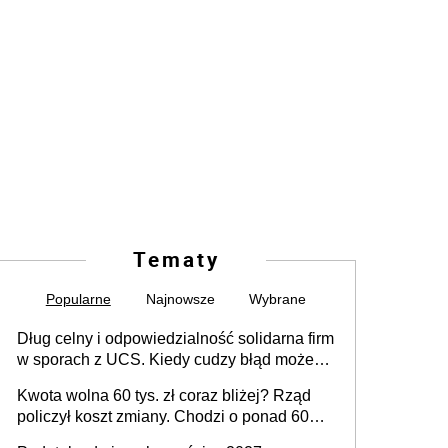
Tematy
Popularne
Najnowsze
Wybrane
Dług celny i odpowiedzialność solidarna firm
w sporach z UCS. Kiedy cudzy błąd może
stać się Twoim problemem
Kwota wolna 60 tys. zł coraz bliżej? Rząd
policzył koszt zmiany. Chodzi o ponad 60
mld zł