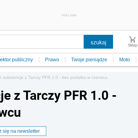
REKLAMA
Sklep
ektor publiczny
Prawo
Twoje pieniądze
Moto
 subwencje z Tarczy PFR 1.0 - bez podatku w czerwcu
 z Tarczy PFR 1.0 -
rwcu
 się na newsletter