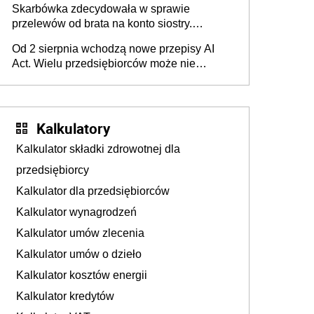
Skarbówka zdecydowała w sprawie
przelewów od brata na konto siostry.
Pieniądze z emerytury mamy wyglądały jak
Od 2 sierpnia wchodzą nowe przepisy AI
darowizna, ale podatku jednak nie będzie
Act. Wielu przedsiębiorców może nie
wiedzieć, że dotyczą także ich
Kalkulatory
Kalkulator składki zdrowotnej dla
przedsiębiorcy
Kalkulator dla przedsiębiorców
Kalkulator wynagrodzeń
Kalkulator umów zlecenia
Kalkulator umów o dzieło
Kalkulator kosztów energii
Kalkulator kredytów