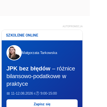
AUTOPROMOCJA
SZKOLENIE ONLINE
Małgorzata Tarkowska
JPK bez błędów
– różnice
bilansowo-podatkowe w
praktyce
📅 11-12.08.2026 r.
🕐 9:00-15:00
Zapisz się