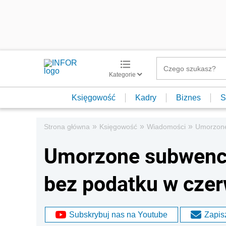
Kategorie
Księgowość
Kadry
Biznes
S
»
»
»
Strona główna
Księgowość
Wiadomości
Umorzone
Umorzone subwencje
bez podatku w cze
Subskrybuj nas na Youtube
Zapisz