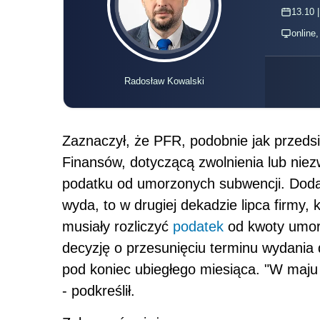
13.10 |
online
Radosław Kowalski
Zaznaczył, że PFR, podobnie jak przedsi
Finansów, dotyczącą zwolnienia lub niez
podatku od umorzonych subwencji. Dodał,
wyda, to w drugiej dekadzie lipca firmy,
musiały rozliczyć
podatek
od kwoty umor
decyzję o przesunięciu terminu wydania 
pod koniec ubiegłego miesiąca. "W maju 
- podkreślił.