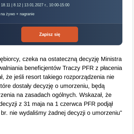
 18.11 | 8.12 | 13.01.2027 r., 10:00-15:00
, na żywo + nagranie
Zapisz się
ębiorcy, czeka na ostateczną decyzję Ministra
walniania beneficjentów Traczy PFR z płacenia
 że jeśli resort takiego rozporządzenia nie
 które dostały decyzję o umorzeniu, będą
zenia na zasadach ogólnych. Wskazał, że
decyzji z 31 maja na 1 czerwca PFR podjął
br. nie wydaliśmy żadnej decyzji o umorzeniu"