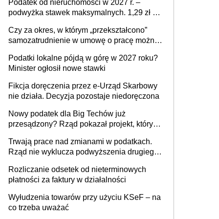
Podatek od nieruchomości w 2027 r. –
podwyżka stawek maksymalnych. 1,29 zł za
1 m2 mieszkania, 36,49 zł za 1 m2
Czy za okres, w którym „przekształcono”
budynków i lokali związanych z
samozatrudnienie w umowę o pracę można
prowadzeniem działalności gospodarczej
wystawić faktury korygujące? Rozwiązanie
Podatki lokalne pójdą w górę w 2027 roku?
umowy cywilnoprawnej jedynym
Minister ogłosił nowe stawki
racjonalnym wyjściem
Fikcja doręczenia przez e-Urząd Skarbowy
nie działa. Decyzja pozostaje niedoręczona
Nowy podatek dla Big Techów już
przesądzony? Rząd pokazał projekt, który
może zmienić zasady gry w Polsce
Trwają prace nad zmianami w podatkach.
Rząd nie wyklucza podwyższenia drugiego
progu PIT
Rozliczanie odsetek od nieterminowych
płatności za faktury w działalności
Wyłudzenia towarów przy użyciu KSeF – na
co trzeba uważać