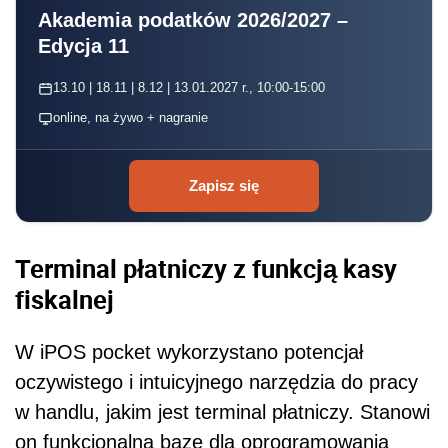
Akademia podatków 2026/2027 –
Edycja 11
13.10 | 18.11 | 8.12 | 13.01.2027 r., 10:00-15:00
online, na żywo + nagranie
Zapisz się
Terminal płatniczy z funkcją kasy
fiskalnej
W iPOS pocket wykorzystano potencjał
oczywistego i intuicyjnego narzędzia do pracy
w handlu, jakim jest terminal płatniczy. Stanowi
on funkcjonalną bazę dla oprogramowania