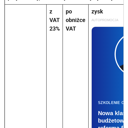
z
po
zysk
VAT
obniżce
AUTOPROMOCJA
23%
VAT
J
SZKOLENIE ON
Nowa klasy
budżetowa 
reforma fi