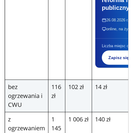
publicznyc
26.08.2026 r., 
online, na żywo
Liczba miejsc ogr
Zapisz się
bez
116
102 zł
14 zł
ogrzewania i
zł
CWU
z
1
1 006 zł
140 zł
ogrzewaniem
145