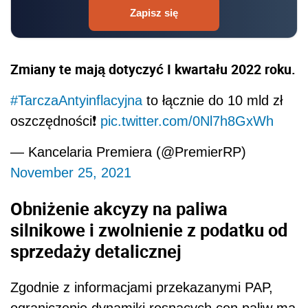
Zapisz się
Zmiany te mają dotyczyć I kwartału 2022 roku.
#TarczaAntyinflacyjna
to łącznie do 10 mld zł
oszczędności❗️
pic.twitter.com/0Nl7h8GxWh
— Kancelaria Premiera (@PremierRP)
November 25, 2021
Obniżenie akcyzy na paliwa
silnikowe i zwolnienie z podatku od
sprzedaży detalicznej
Zgodnie z informacjami przekazanymi PAP,
ograniczenie dynamiki rosnących cen paliw ma