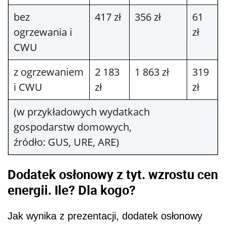
bez
417 zł
356 zł
61
ogrzewania i
zł
CWU
z ogrzewaniem
2 183
1 863 zł
319
i CWU
zł
zł
(w przykładowych wydatkach
gospodarstw domowych,
źródło: GUS, URE, ARE)
Dodatek osłonowy z tyt. wzrostu cen
energii. Ile? Dla kogo?
Jak wynika z prezentacji, dodatek osłonowy