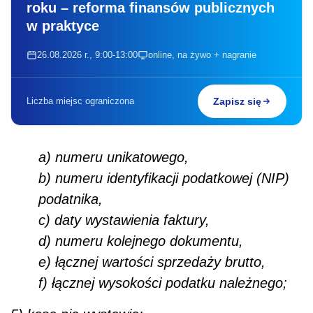
roku – reforma finansów publicznych
w praktyce
26.08.2026 r., 9:00-13:00
online, na żywo + nagranie
Liczba miejsc ograniczona
Zapisz się
a) numeru unikatowego,
b) numeru identyfikacji podatkowej (NIP)
podatnika,
c) daty wystawienia faktury,
d) numeru kolejnego dokumentu,
e) łącznej wartości sprzedaży brutto,
f) łącznej wysokości podatku należnego;