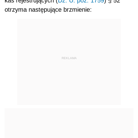
kas rejestrujących (
Dz. U. poz. 1759
) § 52
otrzyma następujące brzmienie:
REKLAMA