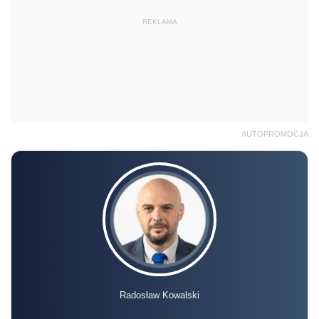
REKLAMA
AUTOPROMOCJA
Radosław Kowalski