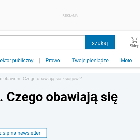
REKLAMA
Sklep
ektor publiczny
Prawo
Twoje pieniądze
Moto
 niebawem. Czego obawiają się księgowi?
 Czego obawiają się
 się na newsletter