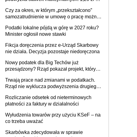
1 m2 mieszkania, 36,49 zł za 1 m2
Czy za okres, w którym „przekształcono”
budynków i lokali związanych z
samozatrudnienie w umowę o pracę można
prowadzeniem działalności gospodarczej
wystawić faktury korygujące? Rozwiązanie
Podatki lokalne pójdą w górę w 2027 roku?
umowy cywilnoprawnej jedynym
Minister ogłosił nowe stawki
racjonalnym wyjściem
Fikcja doręczenia przez e-Urząd Skarbowy
nie działa. Decyzja pozostaje niedoręczona
Nowy podatek dla Big Techów już
przesądzony? Rząd pokazał projekt, który
może zmienić zasady gry w Polsce
Trwają prace nad zmianami w podatkach.
Rząd nie wyklucza podwyższenia drugiego
progu PIT
Rozliczanie odsetek od nieterminowych
płatności za faktury w działalności
Wyłudzenia towarów przy użyciu KSeF – na
co trzeba uważać
Skarbówka zdecydowała w sprawie