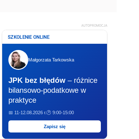
AUTOPROMOCJA
SZKOLENIE ONLINE
Małgorzata Tarkowska
JPK bez błędów
– różnice
bilansowo-podatkowe w
praktyce
📅 11-12.08.2026 r.
🕐 9:00-15:00
Zapisz się