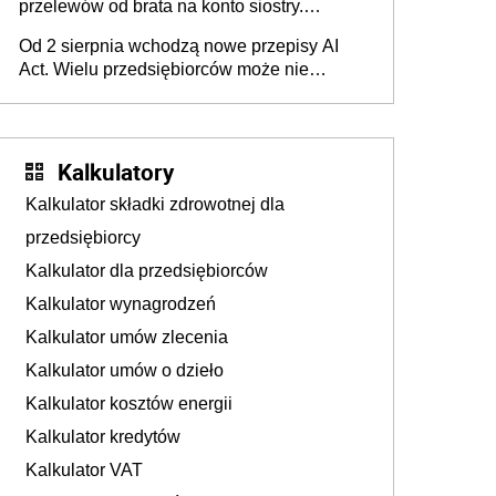
przelewów od brata na konto siostry.
Pieniądze z emerytury mamy wyglądały jak
Od 2 sierpnia wchodzą nowe przepisy AI
darowizna, ale podatku jednak nie będzie
Act. Wielu przedsiębiorców może nie
wiedzieć, że dotyczą także ich
Kalkulatory
Kalkulator składki zdrowotnej dla
przedsiębiorcy
Kalkulator dla przedsiębiorców
Kalkulator wynagrodzeń
Kalkulator umów zlecenia
Kalkulator umów o dzieło
Kalkulator kosztów energii
Kalkulator kredytów
Kalkulator VAT