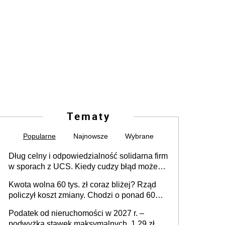
Tematy
Popularne
Najnowsze
Wybrane
Dług celny i odpowiedzialność solidarna firm
w sporach z UCS. Kiedy cudzy błąd może
stać się Twoim problemem
Kwota wolna 60 tys. zł coraz bliżej? Rząd
policzył koszt zmiany. Chodzi o ponad 60
mld zł
Podatek od nieruchomości w 2027 r. –
podwyżka stawek maksymalnych. 1,29 zł za