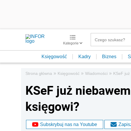
Kategorie
Księgowość
Kadry
Biznes
S
»
»
»
Strona główna
Księgowość
Wiadomości
KSeF już
KSeF już niebawem.
księgowi?
Subskrybuj nas na Youtube
Zapisz