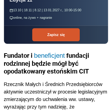
13.10 | 18.11 | 8.12 | 13.01.2027 r., 10:00-15:00
online, na żywo + nagranie
Zapisz się
Fundator i
fundacji
beneficjent
rodzinnej będzie mógł być
opodatkowany estońskim CIT
Rzecznik Małych i Średnich Przedsiębiorców
aktywnie uczestniczył w procesie legislacyjnym
zmierzającym do uchwalenia ww. ustawy,
wyrażając przy tym nadzieję, że